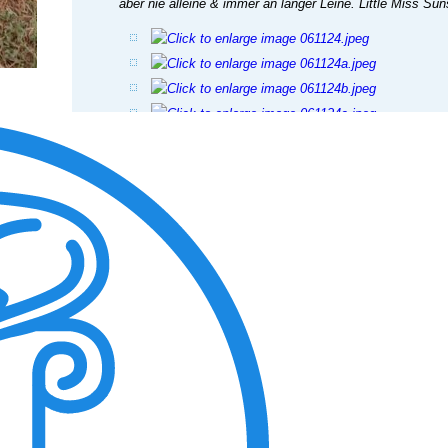
aber nie alleine & immer an langer Leine. Little Miss Su
View the embedded image gallery online at:
https://tiere-in-not-griechenland.de/component/phocagalle
tmpl=component&detail=9&buttons=0#sigProIdf7eb43e1