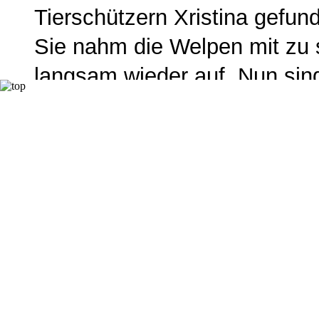
Tierschützern Xristina gefund
Sie nahm die Welpen mit zu 
langsam wieder auf. Nun sin
um sich auf den Weg in ein
Video1
Video2
Im neuen Zuhause:
28.03.2025
Best Buddys!