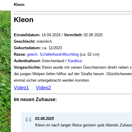
Kleon
Kleon
Einstelldatum:
14.04.2024 /
Vermittelt:
02.08.2025
Geschlecht:
männlich
Geburtsdatum:
ca. 11/2023
Rasse:
griech. Schäferhund-Mischling
(ca. 62 cm)
Aufenthaltsort:
Griechenland /
Karditsa
Vorgeschichte:
Kleon wurde mit seinen Geschwistern direkt neben s
die jungen Welpen liefen hilflos auf der Straße herum. Glücklicherweis
einmal sicher untergebracht werden konnten.
Video1
Video2
Im neuen Zuhause:
03.08.2025
Kleon ist nach langer Reise gestern spät Abends Zuha