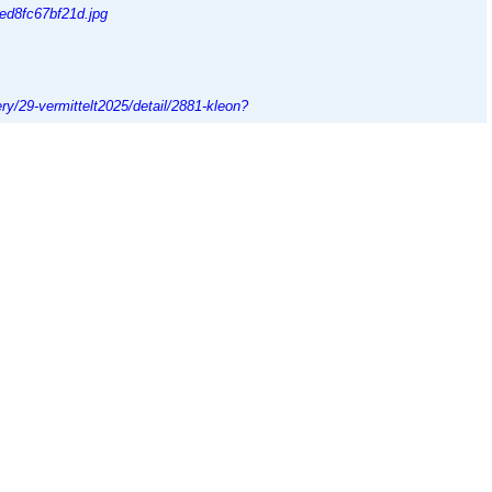
ery/29-vermittelt2025/detail/2881-kleon?
ee
eht es wunderbar, er macht sich toll in unserer Familie und wir sind ganz
ery/29-vermittelt2025/detail/2881-kleon?
8f