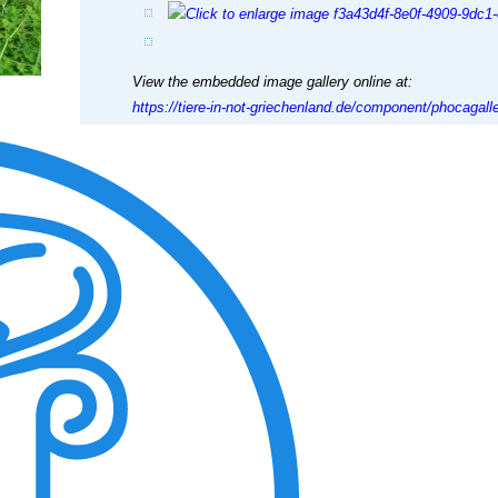
View the embedded image gallery online at:
https://tiere-in-not-griechenland.de/component/phocagall
tmpl=component&detail=9&buttons=0#sigProId60d77faf
12.08.2025
Hallo, hier ist die Frau von Jack Dollar. Unserem Kleon g
dankbar für ihn:
View the embedded image gallery online at:
https://tiere-in-not-griechenland.de/component/phocagall
tmpl=component&detail=9&buttons=0#sigProId056647f9
16.03.2026