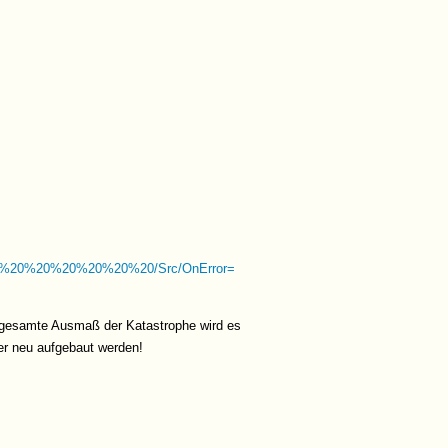
0%20%20%20%20%20/Src/OnError=
s gesamte Ausmaß der Katastrophe wird es
der neu aufgebaut werden!