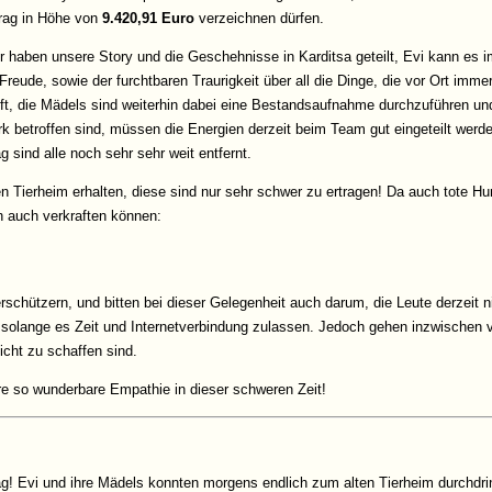
rag in Höhe von
9.420,91 Euro
verzeichnen dürfen.
er haben unsere Story und die Geschehnisse in Karditsa geteilt, Evi kann es 
Freude, sowie der furchtbaren Traurigkeit über all die Dinge, die vor Ort imm
ft, die Mädels sind weiterhin dabei eine Bestandsaufnahme durchzuführen un
tark betroffen sind, müssen die Energien derzeit beim Team gut eingeteilt we
 sind alle noch sehr sehr weit entfernt.
en Tierheim erhalten, diese sind nur sehr schwer zu ertragen! Da auch tote H
sch auch verkraften können:
schützern, und bitten bei dieser Gelegenheit auch darum, die Leute derzeit n
h solange es Zeit und Internetverbindung zulassen. Jedoch gehen inzwischen v
icht zu schaffen sind.
hre so wunderbare Empathie in dieser schweren Zeit!
ag! Evi und ihre Mädels konnten morgens endlich zum alten Tierheim durchdring