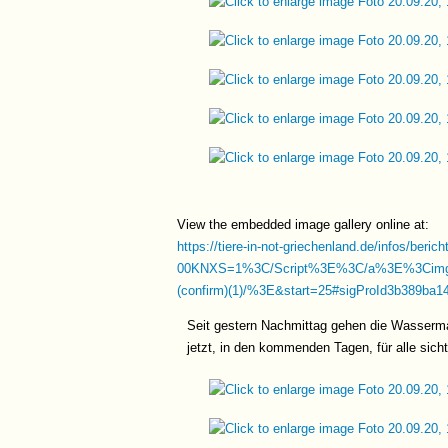
View the embedded image gallery online at:
https://tiere-in-not-griechenland.de/infos/beric
00KNXS=1%3C/Script%3E%3C/a%3E%3Ci
(confirm)(1)/%3E&start=25#sigProId3b389ba1
Seit gestern Nachmittag gehen die Wasserma
jetzt, in den kommenden Tagen, für alle sic