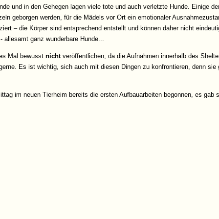
nde und in den Gehegen lagen viele tote und auch verletzte Hunde. Einige der
n geborgen werden, für die Mädels vor Ort ein emotionaler Ausnahmezustan
iziert – die Körper sind entsprechend entstellt und können daher nicht eindeu
 - allesamt ganz wunderbare Hunde...
ses Mal bewusst
nicht
veröffentlichen, da die Aufnahmen innerhalb des Shelte
erne. Es ist wichtig, sich auch mit diesen Dingen zu konfrontieren, denn si
tag im neuen Tierheim bereits die ersten Aufbauarbeiten begonnen, es gab sog