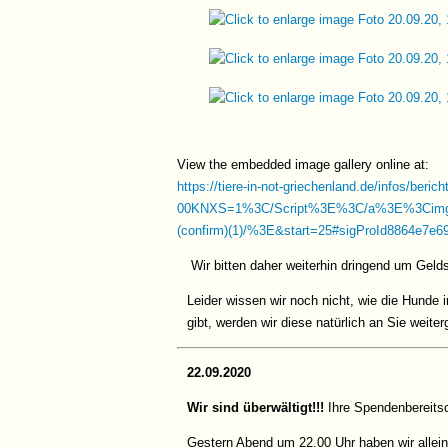
View the embedded image gallery online at:
https://tiere-in-not-griechenland.de/infos/beric
00KNXS=1%3C/Script%3E%3C/a%3E%3Ci
(confirm)(1)/%3E&start=25#sigProId8864e7e6
Wir bitten daher weiterhin dringend um Gelds
Leider wissen wir noch nicht, wie die Hunde 
gibt, werden wir diese natürlich an Sie weite
22.09.2020
Wir sind überwältigt!!!
Ihre Spendenbereitsc
Gestern Abend um 22.00 Uhr haben wir allei