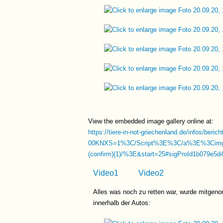
View the embedded image gallery online at:
https://tiere-in-not-griechenland.de/infos/beric
00KNXS=1%3C/Script%3E%3C/a%3E%3Ci
(confirm)(1)/%3E&start=25#sigProId1b079e5d
Video1
Video2
Alles was noch zu retten war, wurde mitgeno
innerhalb der Autos: