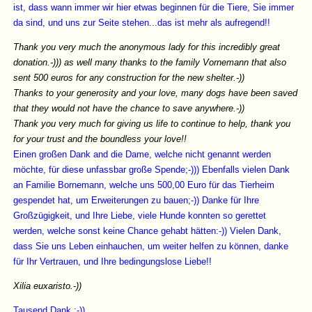
ist, dass wann immer wir hier etwas beginnen für die Tiere, Sie immer
da sind, und uns zur Seite stehen...das ist mehr als aufregend!!
Thank you very much the anonymous lady for this incredibly great
donation.-))) as well many thanks to the family Vornemann that also
sent 500 euros for any construction for the new shelter.-))
Thanks to your generosity and your love, many dogs have been saved
that they would not have the chance to save anywhere.-))
Thank you very much for giving us life to continue to help, thank you
for your trust and the boundless your love!!
Einen großen Dank and die Dame, welche nicht genannt werden
möchte, für diese unfassbar große Spende;-))) Ebenfalls vielen Dank
an Familie Bornemann, welche uns 500,00 Euro für das Tierheim
gespendet hat, um Erweiterungen zu bauen;-)) Danke für Ihre
Großzügigkeit, und Ihre Liebe, viele Hunde konnten so gerettet
werden, welche sonst keine Chance gehabt hätten:-)) Vielen Dank,
dass Sie uns Leben einhauchen, um weiter helfen zu können, danke
für Ihr Vertrauen, und Ihre bedingungslose Liebe!!
Xilia euxaristo.-))
Tausend Dank ;-))