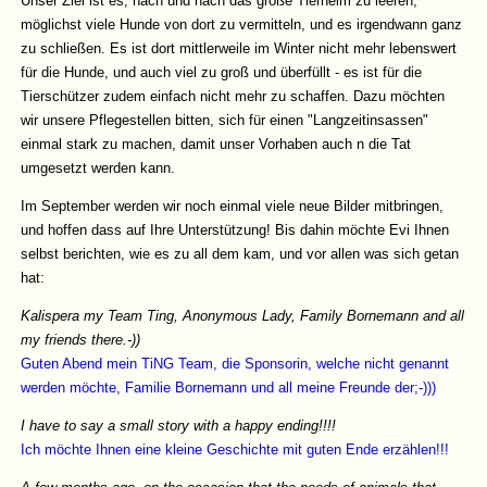
Unser Ziel ist es, nach und nach das große Tierheim zu leeren,
möglichst viele Hunde von dort zu vermitteln, und es irgendwann ganz
zu schließen. Es ist dort mittlerweile im Winter nicht mehr lebenswert
für die Hunde, und auch viel zu groß und überfüllt - es ist für die
Tierschützer zudem einfach nicht mehr zu schaffen. Dazu möchten
wir unsere Pflegestellen bitten, sich für einen "Langzeitinsassen"
einmal stark zu machen, damit unser Vorhaben auch n die Tat
umgesetzt werden kann.
Im September werden wir noch einmal viele neue Bilder mitbringen,
und hoffen dass auf Ihre Unterstützung! Bis dahin möchte Evi Ihnen
selbst berichten, wie es zu all dem kam, und vor allen was sich getan
hat:
Kalispera my Team Ting, Anonymous Lady, Family Bornemann and all
my friends there.-))
Guten Abend mein TiNG Team, die Sponsorin, welche nicht genannt
werden möchte, Familie Bornemann und all meine Freunde der;-)))
I have to say a small story with a happy ending!!!!
Ich möchte Ihnen eine kleine Geschichte mit guten Ende erzählen!!!