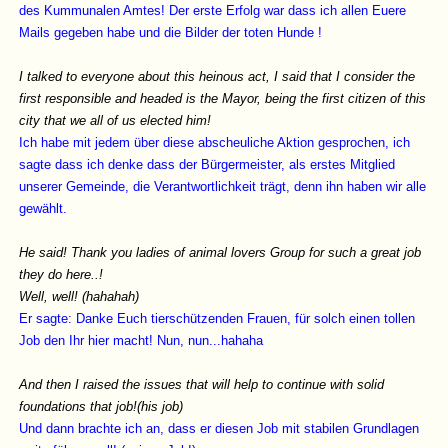
des Kummunalen Amtes! Der erste Erfolg war dass ich allen Euere
Mails gegeben habe und die Bilder der toten Hunde !
I talked to everyone about this heinous act, I said that I consider the
first responsible and headed is the Mayor, being the first citizen of this
city that we all of us elected him!
Ich habe mit jedem über diese abscheuliche Aktion gesprochen, ich
sagte dass ich denke dass der Bürgermeister, als erstes Mitglied
unserer Gemeinde, die Verantwortlichkeit trägt, denn ihn haben wir alle
gewählt.
He said! Thank you ladies of animal lovers Group for such a great job
they do here..!
Well, well! (hahahah)
Er sagte: Danke Euch tierschützenden Frauen, für solch einen tollen
Job den Ihr hier macht! Nun, nun...hahaha
And then I raised the issues that will help to continue with solid
foundations that job!(his job)
Und dann brachte ich an, dass er diesen Job mit stabilen Grundlagen