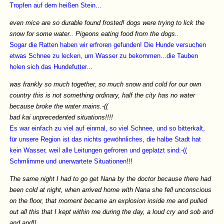
Tropfen auf dem heißen Stein...
even mice are so durable found frosted! dogs were trying to lick the
snow for some water.. Pigeons eating food from the dogs..
Sogar die Ratten haben wir erfroren gefunden! Die Hunde versuchen
etwas Schnee zu lecken, um Wasser zu bekommen...die Tauben
holen sich das Hundefutter...
was frankly so much together, so much snow and cold for our own
country this is not something ordinary, half the city has no water
because broke the water mains.-((
bad kai unprecedented situations!!!!
Es war einfach zu viel auf einmal, so viel Schnee, und so bitterkalt,
für unsere Region ist das nichts gewöhnliches, die halbe Stadt hat
kein Wasser, weil alle Leitungen gefroren und geplatzt sind:-((
Schmlimme und unerwartete Situationen!!!
The same night I had to go get Nana by the doctor because there had
been cold at night, when arrived home with Nana she fell unconscious
on the floor, that moment became an explosion inside me and pulled
out all this that I kept within me during the day, a loud cry and sob and
and and!!