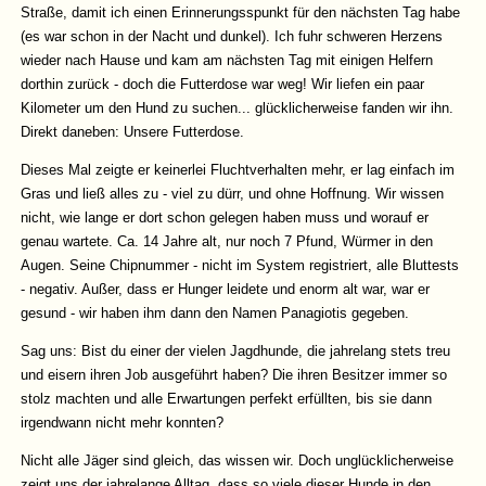
Straße, damit ich einen Erinnerungsspunkt für den nächsten Tag habe
(es war schon in der Nacht und dunkel). Ich fuhr schweren Herzens
wieder nach Hause und kam am nächsten Tag mit einigen Helfern
dorthin zurück - doch die Futterdose war weg! Wir liefen ein paar
Kilometer um den Hund zu suchen... glücklicherweise fanden wir ihn.
Direkt daneben: Unsere Futterdose.
Dieses Mal zeigte er keinerlei Fluchtverhalten mehr, er lag einfach im
Gras und ließ alles zu - viel zu dürr, und ohne Hoffnung. Wir wissen
nicht, wie lange er dort schon gelegen haben muss und worauf er
genau wartete. Ca. 14 Jahre alt, nur noch 7 Pfund, Würmer in den
Augen. Seine Chipnummer - nicht im System registriert, alle Bluttests
- negativ. Außer, dass er Hunger leidete und enorm alt war, war er
gesund - wir haben ihm dann den Namen Panagiotis gegeben.
Sag uns: Bist du einer der vielen Jagdhunde, die jahrelang stets treu
und eisern ihren Job ausgeführt haben? Die ihren Besitzer immer so
stolz machten und alle Erwartungen perfekt erfüllten, bis sie dann
irgendwann nicht mehr konnten?
Nicht alle Jäger sind gleich, das wissen wir. Doch unglücklicherweise
zeigt uns der jahrelange Alltag, dass so viele dieser Hunde in den