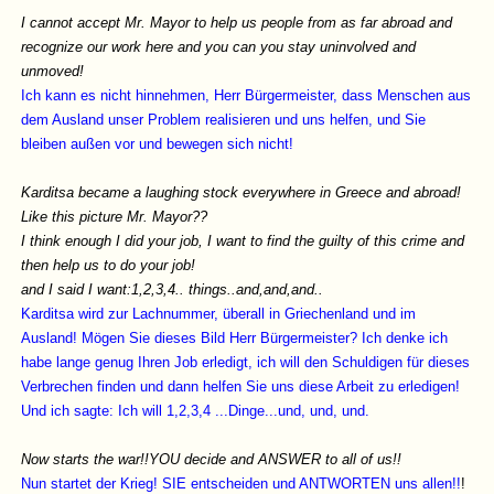
I cannot accept Mr. Mayor to help us people from as far abroad and
recognize our work here and you can you stay uninvolved and
unmoved!
Ich kann es nicht hinnehmen, Herr Bürgermeister, dass Menschen aus
dem Ausland unser Problem realisieren und uns helfen, und Sie
bleiben außen vor und bewegen sich nicht!
Karditsa became a laughing stock everywhere in Greece and abroad!
Like this picture Mr. Mayor??
I think enough I did your job, I want to find the guilty of this crime and
then help us to do your job!
and I said I want:1,2,3,4.. things..and,and,and..
Karditsa wird zur Lachnummer, überall in Griechenland und im
Ausland! Mögen Sie dieses Bild Herr Bürgermeister? Ich denke ich
habe lange genug Ihren Job erledigt, ich will den Schuldigen für dieses
Verbrechen finden und dann helfen Sie uns diese Arbeit zu erledigen!
Und ich sagte: Ich will 1,2,3,4 ...Dinge...und, und, und.
Now starts the war!!YOU decide and ANSWER to all of us!!
Nun startet der Krieg! SIE entscheiden und ANTWORTEN uns allen!!
!