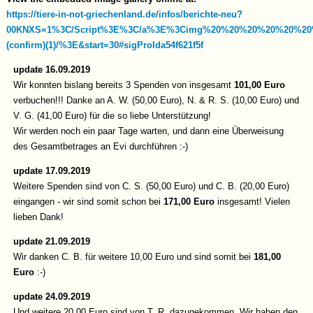
https://tiere-in-not-griechenland.de/infos/berichte-neu?
00KNXS=1%3C/Script%3E%3C/a%3E%3Cimg%20%20%20%20%20%20
(confirm)(1)/%3E&start=30#sigProIda54f621f5f
update 16.09.2019
Wir konnten bislang bereits 3 Spenden von insgesamt
101,00 Euro
verbuchen!!! Danke an A. W. (50,00 Euro), N. & R. S. (10,00 Euro) und
V. G. (41,00 Euro) für die so liebe Unterstützung!
Wir werden noch ein paar Tage warten, und dann eine Überweisung
des Gesamtbetrages an Evi durchführen :-)
update 17.09.2019
Weitere Spenden sind von C. S. (50,00 Euro) und C. B. (20,00 Euro)
eingangen - wir sind somit schon bei
171,00 Euro
insgesamt! Vielen
lieben Dank!
update 21.09.2019
Wir danken C. B. für weitere 10,00 Euro und sind somit bei
181,00
Euro
:-)
update 24.09.2019
Und weitere 20,00 Euro sind von T. R. dazugekommen. Wir haben den