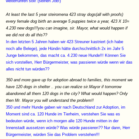
weiterführen soll! (seinen Job!)
At least the last 5 year steiromena 423 stray dogs(all with proofs)
every female dog birth an average 5 puppies twice a year, 423 Χ 10=
4.230 new dogs!!!you can imagine, sir. Mayor, what would happen if
we did not do all this??
In den letzten 5 Jahren haben wir 423 Streuner kastriert (ich habe
noch alle Belege), jede Hündin hätte durchschnittlich 2x im Jahr 5
Junge bekommen, das macht ca. 4.230 neue Hunde!!! Können Sie
sich vorstellen, Herr Bürgermeister, was passieren würde wenn wir das
alles nicht tun würden??
350 and more gave up for adoption abroad to families, this moment we
have 120 dogs in shelter .. you can realize sir.Mayor if tomorrow
abandoned all them 120 dogs in the city? What would happen? Only
then Mr. Mayor you will understand the problem!!
350 und mehr Hunde gaben wir nach Deutschland zur Adoption, im
Moment sind ca. 120 Hunde im Tierheim, verstehen Sie was es
bedeuten würde, wenn ich morgen alle 120 Hunde mitten in der
Innenstadt aussetzen würde? Was würde passieren?? Nur dann, Herr
Bürgermeister, würden Sie das Problem verstehen!!!