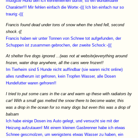
mutigste Hund den ich kennenlernen durfte, so ein wunderbarer
Charakter!!! Mir fehlen einfach die Worte:-((( Ich bin einfach nur so
traurig:-(((
Francis found dead under tons of snow when the shed fell, second
shock.-((
Francis haben wir unter Tonnen von Schnee tot aufgefunden, der
Schuppen ist zusammen gebrochen, der zweite Schock:-(((
At shelter five dogs ignored ...(was not at website)everything around
frozen, water drop anywhere, all the cans were frozen!!
Im Tierheim sind 5 Hunde nicht auffindbar (sie waren nicht online)
alles rundherum ist gefroren, kein Tropfen Wasser, alle Dosen
Hundefutter waren gefroren!!
I tried to put some cans in the car and warm up these with radiators by
car! With a small gas melted the snow there to become water, this
was a drop in the ocean for so many dogs but even this was a drop of
balsam
Ich habe einige Dosen ins Auto gelegt, und versucht sie mit der
Heizung aufzutauen! Mit einem kleinen Gasbrenner habe ich etwas
Schnee gescmolzen, um wenigstens etwas Wasser zu haben, ein