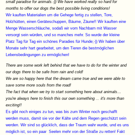
small paradise for animals.-)) We have worked really so hard for
months to offer our dogs the best possible living conditions!
Wir kauften Materialien um die Gehege fertig zu stellen, Tore,
Holzhütten, einen Geräteschuppen, Bäume, Zäune!! Wir kauften eine
Menge Wasserschläuche, sodaß wir vom Nachbarn mit Wasser
versorgt sein würden, und so manches mehr. So wurde der kleine
Platz Tag für Tag ein schönes Paradies für Hunde;-)) Wir haben über
Monate sehr hart gearbeitet, um den Tieren die bestmöglichen
Lebensbedingungen zu ermöglichen!
There are some work left behind that we have to do for the winter and
our dogs there to be safe from rain and cold!
We are so happy here that the dream came true and we were able to
save some more souls from the road!
The fact that when we try to start something here about animals…
you're always here to finish this our own something ... it's more than
exciting!!
Es gibt noch einiges zu tun, was bis zum Winter noch geschafft
werden muss, damit sie vor der Kälte und dem Regen geschützt sein
werden. Wir sind so glücklich, dass der Traum wahr wurde, und es uns
möglich ist, so ein paar Seelen mehr von der Straße zu retten! Fakt