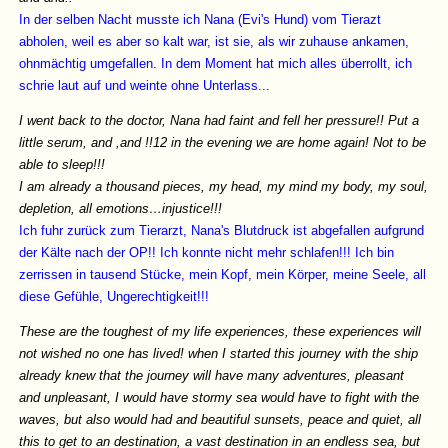
In der selben Nacht musste ich Nana (Evi's Hund) vom Tierazt
abholen, weil es aber so kalt war, ist sie, als wir zuhause ankamen,
ohnmächtig umgefallen. In dem Moment hat mich alles überrollt, ich
schrie laut auf und weinte ohne Unterlass...
I went back to the doctor, Nana had faint and fell her pressure!! Put a
little serum, and ,and !!12 in the evening we are home again! Not to be
able to sleep!!!
I am already a thousand pieces, my head, my mind my body, my soul,
depletion, all emotions…injustice!!!
Ich fuhr zurück zum Tierarzt, Nana's Blutdruck ist abgefallen aufgrund
der Kälte nach der OP!! Ich konnte nicht mehr schlafen!!! Ich bin
zerrissen in tausend Stücke, mein Kopf, mein Körper, meine Seele, all
diese Gefühle, Ungerechtigkeit!!!
These are the toughest of my life experiences, these experiences will
not wished no one has lived! when I started this journey with the ship
already knew that the journey will have many adventures, pleasant
and unpleasant, I would have stormy sea would have to fight with the
waves, but also would had and beautiful sunsets, peace and quiet, all
this to get to an destination, a vast destination in an endless sea, but