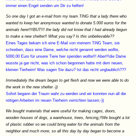
immer einen Engel senden um Dir zu helfen!
So one day I got an e-mail from my team TING that a lady there who
wanted to keep her anonymous wanted to donate 5.000 euros for the
animals here!!!!BUT!!! the lady did not know that I had already begun
to make a new shelter!! What you say? Is this unbelievable??
Eines Tages bekam ich eine E-Mail von meinem TiNG Team, sie
schreiben, dass eine Dame, welche nicht genannt werden wollte,
5000,00 Euro für unsere Tiere hier spenden wollte!!! Aber!!!die Dame
wusste ja gar nicht, was ich schon begonnen hatte mit dem neuen,
kleinen Tierheim! Was sagen Sie dazu? Ist das nicht unglaublich???
Immediately the dream began to get flesh and now we were able to do
the work in the new shelter.-))
Sofort begann der Traum wahr zu werden und wir konnten nun all die
nötigen Arbeiten im neuen Tierheim verrichten lassen;-))
We bought materials that were useful for making cages, doors,
wooden houses of dogs, a warehouse, trees, fencing,!!We bought a lot
of plastic rubber so we could bring water for the animals from the
neighbor and much more, so all this day by day began to become a