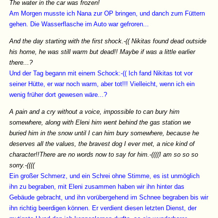
The water in the car was frozen!
Am Morgen musste ich Nana zur OP bringen, und danch zum Füttern
gehen. Die Wasserflasche im Auto war gefroren...
And the day starting with the first shock.-(( Nikitas found dead outside
his home, he was still warm but dead!! Maybe if was a little earlier
there...?
Und der Tag begann mit einem Schock:-(( Ich fand Nikitas tot vor
seiner Hütte, er war noch warm, aber tot!!! Vielleicht, wenn ich ein
wenig früher dort gewesen wäre...?
A pain and a cry without a voice, impossible to can bury him
somewhere, along with Eleni him went behind the gas station we
buried him in the snow until I can him bury somewhere, because he
deserves all the values, the bravest dog I ever met, a nice kind of
character!!There are no words now to say for him.-((((I am so so so
sorry.-((((
Ein großer Schmerz, und ein Schrei ohne Stimme, es ist unmöglich
ihn zu begraben, mit Eleni zusammen haben wir ihn hinter das
Gebäude gebracht, und ihn vorübergehend im Schnee begraben bis wir
ihn richtig beerdigen können. Er verdient diesen letzten Dienst, der