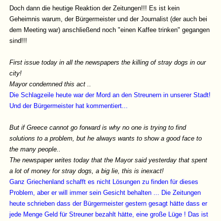
Doch dann die heutige Reaktion der Zeitungen!!! Es ist kein
Geheimnis warum, der Bürgermeister und der Journalist (der auch bei
dem Meeting war) anschließend noch "einen Kaffee trinken" gegangen
sind!!!
First issue today in all the newspapers the killing of stray dogs in our
city!
Mayor condemned this act ..
Die Schlagzeile heute war der Mord an den Streunern in unserer Stadt!
Und der Bürgermeister hat kommentiert...
But if Greece cannot go forward is why no one is trying to find
solutions to a problem, but he always wants to show a good face to
the many people..
The newspaper writes today that the Mayor said yesterday that spent
a lot of money for stray dogs, a big lie, this is inexact!
Ganz Griechenland schafft es nicht Lösungen zu finden für dieses
Problem, aber er will immer sein Gesicht behalten ... Die Zeitungen
heute schrieben dass der Bürgermeister gestern gesagt hätte dass er
jede Menge Geld für Streuner bezahlt hätte, eine große Lüge ! Das ist