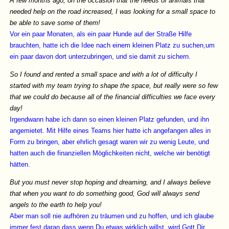
A few months ago, on the occasion that the needs of animals that
needed help on the road increased, I was looking for a small space to
be able to save some of them!
Vor ein paar Monaten, als ein paar Hunde auf der Straße Hilfe
brauchten, hatte ich die Idee nach einem kleinen Platz zu suchen,um
ein paar davon dort unterzubringen, und sie damit zu sichern.
So I found and rented a small space and with a lot of difficulty I
started with my team trying to shape the space, but really were so few
that we could do because all of the financial difficulties we face every
day!
Irgendwann habe ich dann so einen kleinen Platz gefunden, und ihn
angemietet. Mit Hilfe eines Teams hier hatte ich angefangen alles in
Form zu bringen, aber ehrlich gesagt waren wir zu wenig Leute, und
hatten auch die finanziellen Möglichkeiten nicht, welche wir benötigt
hätten.
But you must never stop hoping and dreaming, and I always believe
that when you want to do something good, God will always send
angels to the earth to help you!
Aber man soll nie aufhören zu träumen und zu hoffen, und ich glaube
immer fest daran dass wenn Du etwas wirklich willst, wird Gott Dir