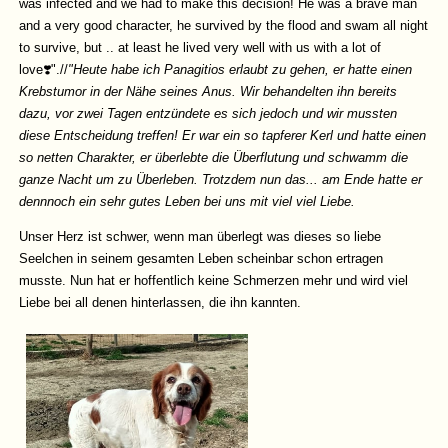
was infected and we had to make this decision! He was a brave man
and a very good character, he survived by the flood and swam all night
to survive, but .. at least he lived very well with us with a lot of
love❣️".//
"Heute habe ich Panagitios erlaubt zu gehen, er hatte einen
Krebstumor in der Nähe seines Anus. Wir behandelten ihn bereits
dazu, vor zwei Tagen entzündete es sich jedoch und wir mussten
diese Entscheidung treffen! Er war ein so tapferer Kerl und hatte einen
so netten Charakter, er überlebte die Überflutung und schwamm die
ganze Nacht um zu Überleben. Trotzdem nun das... am Ende hatte er
dennnoch ein sehr gutes Leben bei uns mit viel viel Liebe.
Unser Herz ist schwer, wenn man überlegt was dieses so liebe
Seelchen in seinem gesamten Leben scheinbar schon ertragen
musste. Nun hat er hoffentlich keine Schmerzen mehr und wird viel
Liebe bei all denen hinterlassen, die ihn kannten.