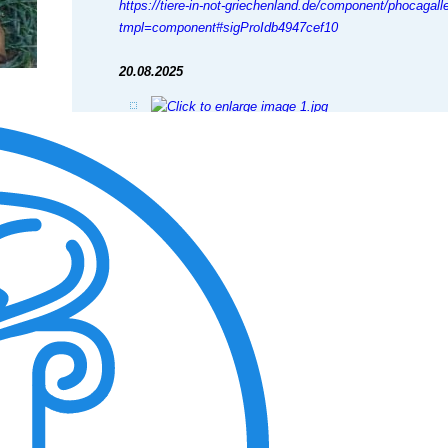
https://tiere-in-not-griechenland.de/component/phocagalle
tmpl=component#sigProIdb4947cef10
20.08.2025
View the embedded image gallery online at:
https://tiere-in-not-griechenland.de/component/phocagalle
tmpl=component#sigProIdbfe891b765