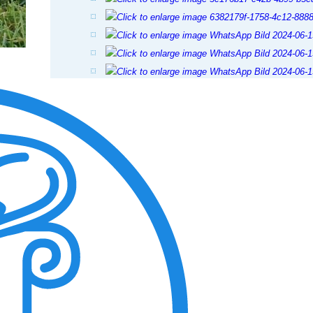
View the embedded image gallery online at:
https://tiere-in-not-griechenland.de/component/phocagalle
tmpl=component#sigProIdf2b7a6c400
05.08.2025
View the embedded image gallery online at: