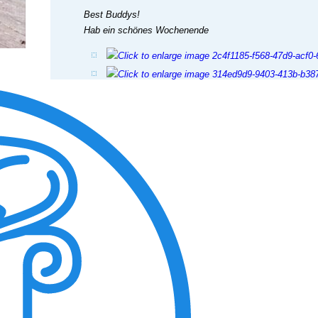
Best Buddys!
Hab ein schönes Wochenende
View the embedded image gallery online at:
https://tiere-in-not-griechenland.de/component/phocagalle
tmpl=component#sigProIdb7a1dd719f