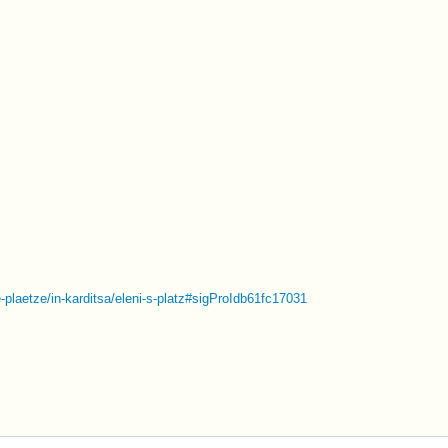
re-plaetze/in-karditsa/eleni-s-platz#sigProIdb61fc17031