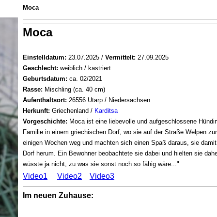
Moca
Moca
Einstelldatum:
23.07.2025 /
Vermittelt:
27.09.2025
Geschlecht:
weiblich / kastriert
Geburtsdatum:
ca. 02/2021
Rasse:
Mischling (ca. 40 cm)
Aufenthaltsort:
26556 Utarp / Niedersachsen
Herkunft:
Griechenland /
Karditsa
Vorgeschichte:
Moca ist eine liebevolle und aufgeschlossene Hündin,
Familie in einem griechischen Dorf, wo sie auf der Straße Welpen zur
einigen Wochen weg und machten sich einen Spaß daraus, sie damit 
Dorf herum. Ein Bewohner beobachtete sie dabei und hielten sie dahe
wüsste ja nicht, zu was sie sonst noch so fähig wäre..."
Video1
Video2
Video3
Im neuen Zuhause: