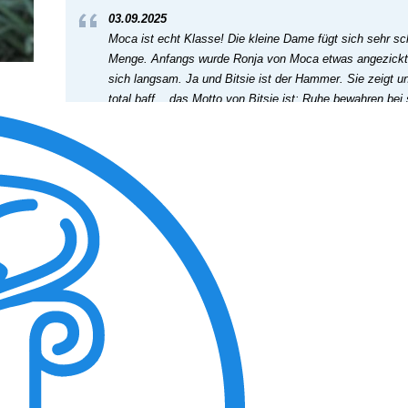
03.09.2025
Moca ist echt Klasse! Die kleine Dame fügt sich sehr sc
Menge. Anfangs wurde Ronja von Moca etwas angezickt. 
sich langsam. Ja und Bitsie ist der Hammer. Sie zeigt 
total baff....das Motto von Bitsie ist: Ruhe bewahren be
herzliche Dame. Unser größtes Geschenk nach dem schwe
View the embedded image gallery online at:
https://tiere-in-not-griechenland.de/component/phocagall
tmpl=component#sigProId5529071812