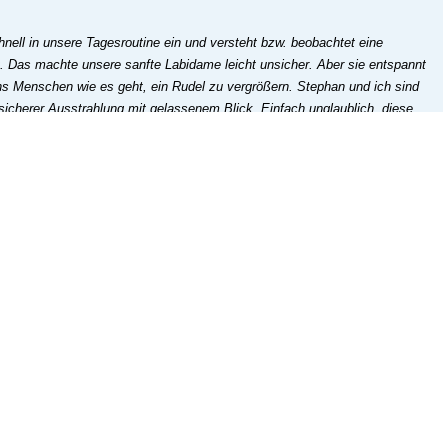
hnell in unsere Tagesroutine ein und versteht bzw. beobachtet eine
Das machte unsere sanfte Labidame leicht unsicher. Aber sie entspannt
uns Menschen wie es geht, ein Rudel zu vergrößern. Stephan und ich sind
i sicherer Ausstrahlung mit gelassenem Blick. Einfach unglaublich, diese
Video
ren Verlust unserer lieben Asteria:
ery/29-vermittelt2025/detail/2953-moca?