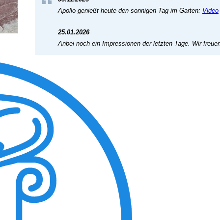
Apollo genießt heute den sonnigen Tag im Garten:
Video
25.01.2026
Anbei noch ein Impressionen der letzten Tage. Wir freuen
View the embedded image gallery online at:
https://tiere-in-not-griechenland.de/component/phocagalle
tmpl=component#sigProId284e33a233