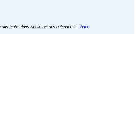
 uns feste, dass Apollo bei uns gelandet ist:
Video
ry/29-vermittelt2025/detail/2956-apollo?