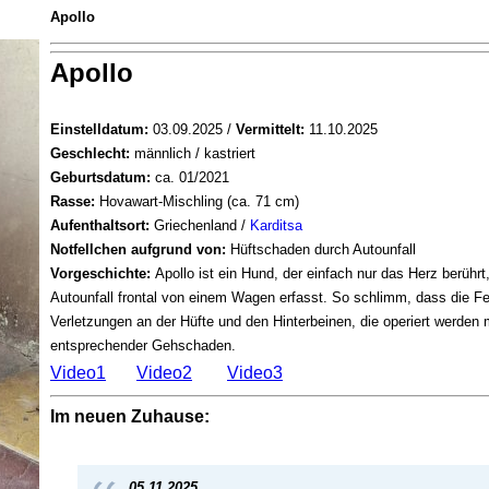
Apollo
Apollo
Einstelldatum:
03.09.2025 /
Vermittelt:
11.10.2025
Geschlecht:
männlich / kastriert
Geburtsdatum:
ca. 01/2021
Rasse:
Hovawart-Mischling (ca. 71 cm)
Aufenthaltsort:
Griechenland /
Karditsa
Notfellchen aufgrund von:
Hüftschaden durch Autounfall
Vorgeschichte:
Apollo ist ein Hund, der einfach nur das Herz berüh
Autounfall frontal von einem Wagen erfasst. So schlimm, dass die Fe
Verletzungen an der Hüfte und den Hinterbeinen, die operiert werden m
entsprechender Gehschaden.
Video1
Video2
Video3
Im neuen Zuhause:
05.11.2025