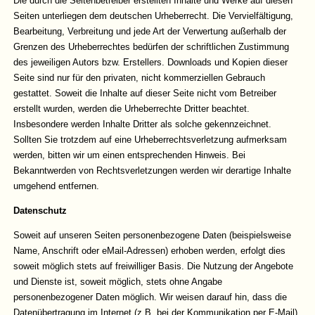
Die durch die Seitenbetreiber erstellten Inhalte und Werke auf diesen
Seiten unterliegen dem deutschen Urheberrecht. Die Vervielfältigung,
Bearbeitung, Verbreitung und jede Art der Verwertung außerhalb der
Grenzen des Urheberrechtes bedürfen der schriftlichen Zustimmung
des jeweiligen Autors bzw. Erstellers. Downloads und Kopien dieser
Seite sind nur für den privaten, nicht kommerziellen Gebrauch
gestattet. Soweit die Inhalte auf dieser Seite nicht vom Betreiber
erstellt wurden, werden die Urheberrechte Dritter beachtet.
Insbesondere werden Inhalte Dritter als solche gekennzeichnet.
Sollten Sie trotzdem auf eine Urheberrechtsverletzung aufmerksam
werden, bitten wir um einen entsprechenden Hinweis. Bei
Bekanntwerden von Rechtsverletzungen werden wir derartige Inhalte
umgehend entfernen.
Datenschutz
Soweit auf unseren Seiten personenbezogene Daten (beispielsweise
Name, Anschrift oder eMail-Adressen) erhoben werden, erfolgt dies
soweit möglich stets auf freiwilliger Basis. Die Nutzung der Angebote
und Dienste ist, soweit möglich, stets ohne Angabe
personenbezogener Daten möglich. Wir weisen darauf hin, dass die
Datenübertragung im Internet (z.B. bei der Kommunikation per E-Mail)