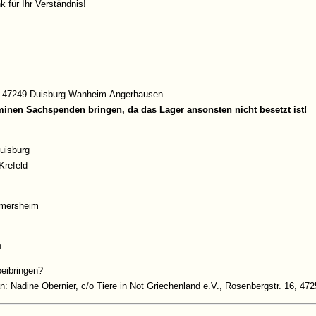
 für Ihr Verständnis!
f), 47249 Duisburg Wanheim-Angerhausen
minen Sachspenden bringen, da das Lager ansonsten nicht besetzt ist!
uisburg
Krefeld
mmersheim
n
beibringen?
: Nadine Obernier, c/o Tiere in Not Griechenland e.V., Rosenbergstr. 16, 47