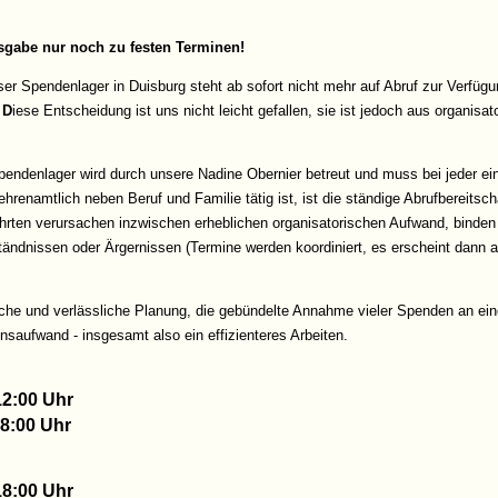
sgabe nur noch zu festen Terminen!
nser Spendenlager in Duisburg steht ab sofort nicht mehr auf Abruf zur Verf
 D
iese Entscheidung ist uns nicht leicht gefallen, sie ist jedoch aus organis
endenlager wird durch unsere Nadine Obernier betreut und muss bei jeder 
hrenamtlich neben Beruf und Familie tätig ist, ist die ständige Abrufbereitschaf
rten verursachen inzwischen erheblichen organisatorischen Aufwand, binden
ändnissen oder Ärgernissen (Termine werden koordiniert, es erscheint dann ab
sche und verlässliche Planung, die gebündelte Annahme vieler Spenden an ei
nsaufwand - insgesamt also ein effizienteres Arbeiten.
12:00 Uhr
18:00 Uhr
18:00 Uhr