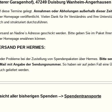
interer Garagenhof), 47249 Duisburg Wanheim-Angerhausen
f diese Termine gelegt.
Annahmen oder Abholungen außerhalb dieser Zeite
r Homepage veröffentlicht. Vielen Dank für Ihr Verständnis und Ihre Unterstüt
ch und strukturiert durchzuführen.
Versand an Nadine´s Adresse geschickt werden. Bitte geben Sie im Paket Ihren
erer Homepage erwähnen können.
VERSAND PER HERMES:
ieder Probleme bei der Zustellung von Spendenpaketen über Hermes.
Bitte s
 E-Mail mit Angabe der Sendungsnummer.
So haben wir auf jeden Fall eine
ch geliefert werden.
sicht aller bisherigen Spenden -->
Spendentransporte