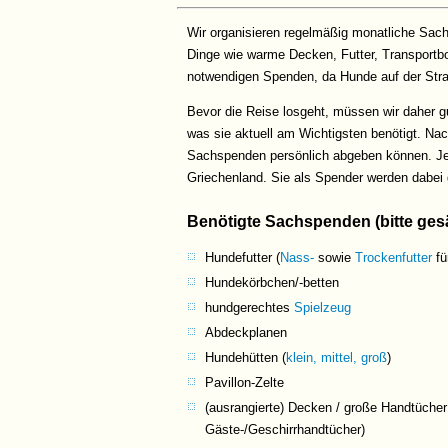
Wir organisieren regelmäßig monatliche Sac
Dinge wie warme Decken, Futter, Transportbo
notwendigen Spenden, da Hunde auf der Str
Bevor die Reise losgeht, müssen wir daher gu
was sie aktuell am Wichtigsten benötigt. Nac
Sachspenden persönlich abgeben können. Jed
Griechenland. Sie als Spender werden dabei
Benötigte Sachspenden (bitte ges
Hundefutter
(
Nass-
sowie
Trockenfutter
fü
Hundekörbchen/-betten
hundgerechtes
Spielzeug
Abdeckplanen
Hundehütten (
klein,
mittel
,
groß
)
Pavillon-Zelte
(ausrangierte) Decken / große Handtücher
Gäste-/Geschirrhandtücher)