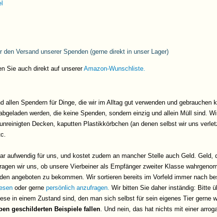
l
r den Versand unserer Spenden (gerne direkt in unser Lager)
en Sie auch direkt auf unserer
Amazon-Wunschliste.
d allen Spendern für Dinge, die wir im Alltag gut verwenden und gebrauchen 
bgeladen werden, die keine Spenden, sondern einzig und allein Müll sind. Wi
unreinigten Decken, kaputten Plastikkörbchen (an denen selbst wir uns verl
tc.
bar aufwendig für uns, und kostet zudem an mancher Stelle auch Geld. Geld, 
agen wir uns, ob unsere Vierbeiner als Empfänger zweiter Klasse wahrgenom
enden angeboten zu bekommen. Wir sortieren bereits im Vorfeld immer nach
lesen
oder gerne
persönlich anzufragen.
Wir bitten Sie daher inständig: Bitte 
se in einem Zustand sind, den man sich selbst für sein eigenes Tier gerne 
n geschilderten Beispiele fallen
. Und nein, das hat nichts mit einer arro