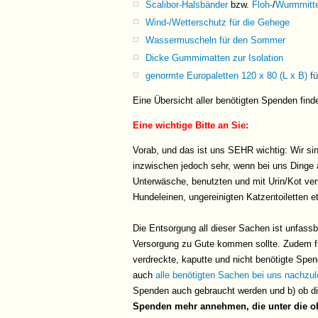
Scalibor-Halsbänder
bzw.
Floh-
/
Wurmmitte
Wind-/Wetterschutz für die Gehege
Wassermuscheln für den Sommer
Dicke Gummimatten zur Isolation
genormte Europaletten 120 x 80 (L x B)
fü
Eine Übersicht aller benötigten Spenden find
Eine wichtige Bitte an Sie:
Vorab, und das ist uns SEHR wichtig: Wir sin
inzwischen jedoch sehr, wenn bei uns Dinge a
Unterwäsche, benutzten und mit Urin/Kot ver
Hundeleinen, ungereinigten Katzentoiletten e
Die Entsorgung all dieser Sachen ist unfass
Versorgung zu Gute kommen sollte. Zudem fr
verdreckte, kaputte und nicht benötigte Sp
auch
alle benötigten Sachen bei uns nachzu
Spenden auch gebraucht werden und b) ob die
Spenden mehr annehmen, die unter die obe