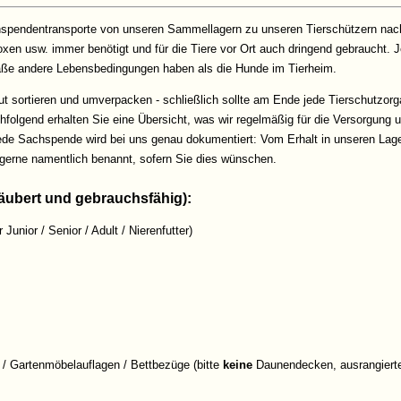
hspendentransporte von unseren Sammellagern zu unseren Tierschützern nach
xen usw. immer benötigt und für die Tiere vor Ort auch dringend gebraucht. 
aße andere Lebensbedingungen haben als die Hunde im Tierheim.
t sortieren und umverpacken - schließlich sollte am Ende jede Tierschutzorg
hfolgend erhalten Sie eine Übersicht, was wir regelmäßig für die Versorgung 
e Sachspende wird bei uns genau dokumentiert: Vom Erhalt in unseren Lagers
 gerne namentlich benannt, sofern Sie dies wünschen.
äubert und gebrauchsfähig):
r Junior / Senior / Adult / Nierenfutter)
 / Gartenmöbelauflagen / Bettbezüge (bitte
keine
Daunendecken, ausrangierte