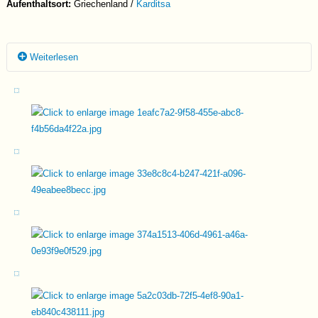
Aufenthaltsort:
Griechenland /
Karditsa
Weiterlesen
Gizmo wurde mit seinem Bruder Harley und seiner Schwester Hazel
gefunden. Die Drei saßen zusammen vor einem Müllcontainer in den
Bergen und suchten dort nach Essensresten. Evi sah die Hunde nur
durch einen Zufall, hielt an und nahm sie sofort mit ins Shelter. Seit
dem leben sie nun zusammen mit anderen Hunden in einem
Gehege. Die Geschwister zeigen sich ein wenig verhalten und
schüchtern, sie genießen dennoch die Zuwendung und den
räumlichen Schutz, den sie nun endlich gefunden haben.
Man merkt, dass sich Gizmo immer sehr an seinem Bruder und
seinen Entscheidungen orientiert. Er ist recht zurückhaltend im
Kontakt mit dem Menschen und benötigt seine Zeit um aufzutauen.
Er genießt jedoch die Streicheleinheiten und die Aufmerksamkeit die
er nun im Tierheim erhält. Er benötigt auf jeden Fall noch
Selbstvertrauen, und eine Familie, die seine kleine Seele durch eine