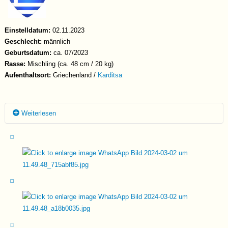
Einstelldatum:
02.11.2023
Geschlecht:
männlich
Geburtsdatum:
ca. 07/2023
Rasse:
Mischling (ca. 48 cm / 20 kg)
Aufenthaltsort:
Griechenland /
Karditsa
Weiterlesen
Vivi (bereits vermittelt) und ihr Bruder Jackson wurden vor im
Oktober 2023 an einem Fluß gefunden. Sie waren zu dem Zeitpunkt
bereits stark ausgekühlt und fast verhungert, Thanasis nahm sie
sofort - wusste jedoch nicht, ob Beide es überhaupt schaffen
würden... haben sie aber! Inzwischen sind beide gesund und munter,
zweifach geimpft und leben nun zusammen mit einigen anderen
Hunden auf dem privaten Platz von Thanasis.
Jackson ist ein kleines Träumerle, er läuft spielerisch durch die