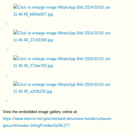
Gegend, bleibt mal hier und da stehen und beobachtet alles ganz
fasziniert. Gemeinsam mit seiner Schwester Vivi verbringt er den
Tag mit Spielen und Schlafen, er entdeckt und erkundet die Welt um
sich herum. Hierbei ist er neugierig und aufgeschlossen unterwegs,
absolut freundlich und lieb! Mit den anderen Hunden gibt es keinerlei
Probleme, und auch dem Menschen folgt er bereits und sucht die
Nähe. Für Jackson wünschen wir uns eine liebevolle Familie, die
ihm liebevolle Grenzen setzen kann und ihn auch in der
Aufmerksamkeit immer mal wieder zu sich holen kann, wenn er sich
mal wieder von einem Schmetterling ablenken lässt... Jackson ist
ein ruhiger und absolut entspannter Vertreter seiner Art.
Videos1
Video2
Video3
View the embedded image gallery online at:
https://www.tiere-in-not-griechenland.de/unsere-hunde/zuhause-
gesucht/rueden-1#sigProIdac0a26c277