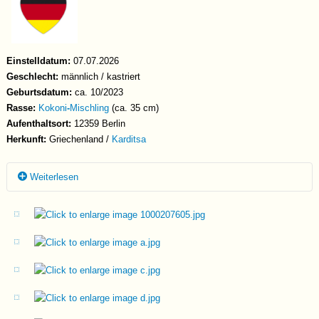
Einstelldatum:
07.07.2026
Geschlecht:
männlich / kastriert
Geburtsdatum:
ca. 10/2023
Rasse:
Kokoni
-
Mischling
(ca. 35 cm)
Aufenthaltsort:
12359 Berlin
Herkunft:
Griechenland /
Karditsa
Weiterlesen
Vorgeschichte
Theo wurde auf der Straße in Griechenland gefunden und zunächst
von einer jungen Frau versorgt, die sich dort bereits um mehrere
Hunde kümmerte. Sie fütterte ihn regelmäßig und behielt ihn im
Blick. Eines Tages war Theo jedoch plötzlich verschwunden. Als sie
ihn einige Tage später wiederfand, entschied sie sich, ihn nicht
länger seinem Schicksal zu überlassen und nahm ihn bei sich auf.