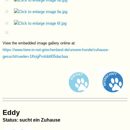
Obstplantage
von Maria. Doch während seine beiden Gefährten ein
Zuhause sowie eine Pflegestelle gefunden haben, blieb Günni alleine
zurück. Glücklicherweise konnten wir auch für ihn einen Platz als
Pflegehund organisieren, sodass Günni seit dem 28.02.2026 in
Bayern lebt und nun endlich die Chance bekommt, das Leben in
einem Zuhause kennenzulernen.
View the embedded image gallery online at:
Charakter
https://www.tiere-in-not-griechenland.de/unsere-hunde/zuhause-
Günni ist ein freundlicher, sehr aufgeschlossener und absolut
gesucht/rueden-1#sigProIdd405dacbaa
lernwilliger Hund. Man merkt deutlich, dass er nach seinem
bisherigen Leben endlich raus möchte - die Welt entdecken, laufen
und lernen . Mit anderen Hunden zeigt er sich sehr sozial. Er
begegnet ihnen freundlich, respektvoll und offen. Katzen kennt er
ebenfalls, ist ihnen gegenüber jedoch noch recht ungestüm - hier
braucht es in einem neuen Zuhause eine ruhige und geduldige
Gewöhnung. Menschen gegenüber ist Günni ein sehr freundlicher
Hund, der die Ansprache sucht und besonders gemeinsame
Aktivitäten liebt. Er bringt viel Energie und Dynamik mit und möchte
Eddy
diese auch ausleben dürfen. Gleichzeitig genießt er die Zuwendung
Status: sucht ein Zuhause
und zeigt sich seinem Menschen gegenüber anhänglich und
zugewandt. Günni steht noch am Anfang und muss vieles lernen. Er