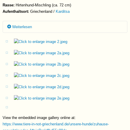
Rasse:
Hirtenhund-Mischling (ca. 72 cm)
Aufenthaltsort:
Griechenland /
Karditsa
Weiterlesen
Vorgeschichte
Markos und seine Schwester Markela wurden von einem deutschen
Motorrad-Touristen entdeckt. Die beiden liefen ohne ihre Mutter
entlang einer stark befahrenen Schnellstraße und suchten
verzweifelt nach Futter. Der Finder bat sofort um Hilfe, woraufhin Evi
sich umgehend auf den Weg machte, um die beiden zu sichern.
Markos konnte direkt eingefangen werden, seine Schwester folgte
einen Tag später. Während Markela bereits ein Zuhause in
Griechenland gefunden hat, wartet Markos bis heute auf seine
Chance.
Charakter & Persönlichkeit
Markos hat sich zu einem beeindruckenden, stattlichen Rüden
View the embedded image gallery online at:
entwickelt, der nicht nur optisch, sondern auch charakterlich seine
https://www.tiere-in-not-griechenland.de/unsere-hunde/zuhause-
Gene deutlich zeigt. Er ist freundlich und sozial mit anderen Hunden