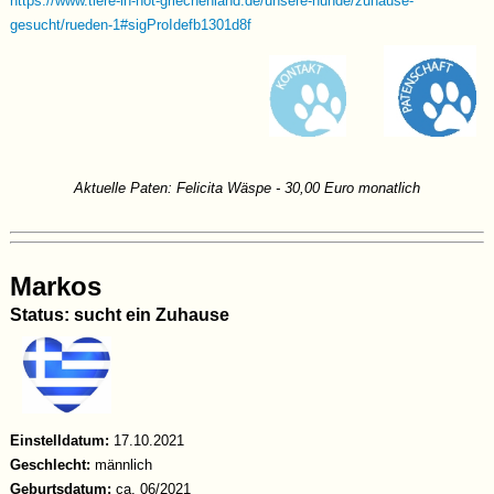
https://www.tiere-in-not-griechenland.de/unsere-hunde/zuhause-
ländlichen Raum, die sein sanftes Wesen zu schätzen wissen.
gesucht/rueden-1#sigProIdefb1301d8f
Video
Aktuelle Paten: Felicita Wäspe - 30,00 Euro monatlich
Markos
Status: sucht ein Zuhause
Einstelldatum:
17.10.2021
Geschlecht:
männlich
Geburtsdatum:
ca. 06/2021