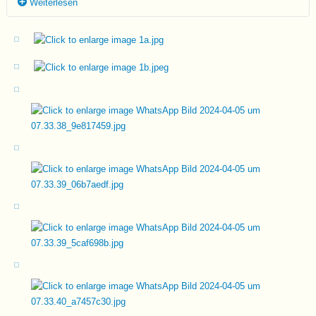
Weiterlesen
Vorgeschichte
Bruno wurde als Welpe bei einem älteren Mann gehalten, der ihn
jedoch misshandelte. Eine junge Studentin aus der Nachbarschaft
wurde darauf aufmerksam und griff ein. Nach Einschaltung der
Polizei musste der Mann den Hund abgeben, und Bruno kam
zunächst zu der Studentin. Leider konnte sie ihn aufgrund ihres
Studiums nicht dauerhaft behalten, sodass Bruno schließlich in
unsere Obhut kam. Trotz seiner schlechten Erfahrungen hat er sich
sein freundliches Wesen bewahrt und zeigt keine Aggression
gegenüber Menschen. Aktuell lebt Bruno in Griechenland bei unserer
Tierschützerin Pepi und wartet sehnsüchtig darauf, endlich sein
eigenes Zuhause zu finden, in dem er Sicherheit, Stabilität und
liebevolle Führung erfahren darf.
Charakter & Persönlichkeit
Bruno ist ein agiler, menschenbezogener, fröhlicher und
lebenslustiger kleiner Rüde, der die Nähe zu seinen
Bezugspersonen sehr genießt. Den sozialen Umgang mit den