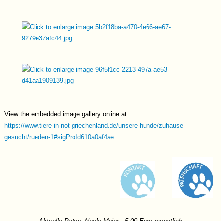
liebevolle Führung noch stärkt. Für den jungen Rüden suchen wir
aufgrund seiner Rasse und des Gemüts eher ein ländliches
Zuhause, bei liebevollen Menschen mit Hundeerfahrung. Ein
souveräner und freundlicher Ersthund darf natürlich gerne vorhanden
sein.
Video1
Video2
View the embedded image gallery online at:
https://www.tiere-in-not-griechenland.de/unsere-hunde/zuhause-
gesucht/rueden-1#sigProId610a0af4ae
Aktuelle Paten: Neele Meier - 5,00 Euro monatlich