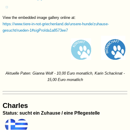
verträglich und spielt gerne. Für sein zukünftiges Zuhause wünschen wir
uns Menschen, die gerne sportlich aktiv mit dem Hund unterwegs sind.
View the embedded image gallery online at:
Video
https://www.tiere-in-not-griechenland.de/unsere-hunde/zuhause-
gesucht/rueden-1#sigProIda1a8573ee7
Aktuelle Paten: Gianna Wolf - 10,00 Euro monatlich, Karin Schacknat -
15,00 Euro monatlich
Charles
Status: sucht ein Zuhause / eine Pflegestelle