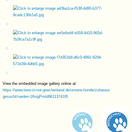
Shelter gab es in der Vergangenheit leider öfter Schwierigkeiten, da
Charles häufig von ihnen gemobbt und auch verletzt wurde. Mit den
Hündinnen dort gibt es keinerlei Probleme. Da in Charles eine Portion
Schäferhund steckt, suchen wir für ihn ein hundeerfahrenes Zuhause, wo
er liebevolle Grenzen erfährt und sich dem Menschen anschließen kann.
Welpe
Video
Video2
View the embedded image gallery online at:
https://www.tiere-in-not-griechenland.de/unsere-hunde/zuhause-
gesucht/rueden-1#sigProId96113741f8