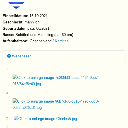
Einstelldatum:
15.10.2021
Geschlecht:
männlich
Geburtsdatum:
ca. 06/2021
Rasse:
Schäferhund
-
Mischling (ca. 60 cm)
Aufenthaltsort:
Griechenland /
Karditsa
Weiterlesen
Charles und seine Schwester Darla wurden als Welpen auf einer
Landstraße gefunden und zur Sicherheit mit ins Tierheim genommen.
Charles zeigt sich dort liebevoll gegenüber dem Menschen, bei
Begegnungen ist er freundlich und vorsichtig. Seit Geburt an ist sein
Unterkiefer etwas kleiner als der Oberkiefer, weswegen er optisch immer
aussieht, als würde er ein wenig grinsen - unfassbar niedlich!!! Er zeigt
sich sehr interessiert mit dem Menschen zu arbeiten und ist sicherlich ein
ganz toller Arbeitshund und Weggefährte. Mit den anderen Rüden im