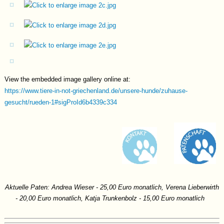
zog er in sein eigenes Zuhause. Leider kam es dort zu einem
schweren Vorfall, der Eddys Leben nachhaltig verändert hat: Auf
einem Hundeplatz wurde er von einem anderen Hund massiv
angegriffen und so schwer verletzt, dass er um sein Leben kämpfen
musste. Seit diesem Erlebnis ist Eddys Vertrauen erschüttert
worden. In der Folge entwickelte er Unsicherheiten und verlor
zunehmend das Vertrauen in seine Menschen. In Stresssituationen
View the embedded image gallery online at:
reagierte er schließlich mit Abwehrverhalten, das für sein Umfeld
https://www.tiere-in-not-griechenland.de/unsere-hunde/zuhause-
nicht mehr einschätzbar war.
gesucht/rueden-1#sigProId6b4339c334
Charakter
Eddy ist ein sensibler, intelligenter und grundsätzlich freundlicher
Hund, der durch seine schlimmen bisherigen Erfahrungen allerdings
sehr verunsichert wurde. Im Alltag zeigt er viele positive
Eigenschaften: Er ist stubenrein, fährt problemlos im Auto mit und
läuft gut an der Leine. Draußen blüht er zudem richtig auf – er liebt
es, im Feld und Wald unterwegs zu sein, seine Umgebung zu
Aktuelle Paten: Andrea Wieser - 25,00 Euro monatlich, Verena Lieberwirth
erkunden und einfach Hund sein zu dürfen. Eddy ist kein
- 20,00 Euro monatlich, Katja Trunkenbolz - 15,00 Euro monatlich
„schwieriger“, sondern ein
feinfühliger Hund
, der leider aufgrund
von erlerntem Fehlverhalten gelernt hat, in unsicheren Situationen