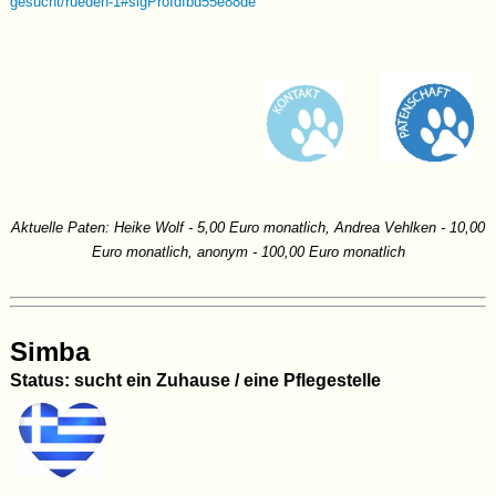
gesucht/rueden-1#sigProIdfbd55e88de
und bewegt sich sicher und souverän in der Gruppe. Menschen
gegenüber zeigt er sich anfangs eher zurückhaltend und
beobachtend, lässt sich aber mit etwas Zeit gut auf Nähe ein und
genießt dann auch ruhige Streicheleinheiten. Typisch für einen Hund
mit molosser- bzw. herdenschutzhundnahen Anteilen bringt Markos
ein hohes Maß an Eigenständigkeit, Wachsamkeit und innerer Ruhe
mit. Er ist kein Hund, der permanent nach Aufmerksamkeit verlangt
oder sich unterordnet, sondern einer, der Situationen selbst
einschätzt und entsprechend handelt. Er wirkt dabei ruhig, überlegt
Aktuelle Paten: Heike Wolf - 5,00 Euro monatlich, Andrea Vehlken - 10,00
und souverän, ohne hektisch oder nervös zu sein. Gleichzeitig
Euro monatlich, anonym - 100,00 Euro monatlich
bedeutet das aber auch, dass er klare, verlässliche Menschen
braucht, die ihm Orientierung geben und Verantwortung übernehmen.
Markos zeigt rassetypisch ein gewisses Wachverhalten und eignet
sich daher nicht für ein Leben in städtischer Reizüberflutung oder bei
Simba
unerfahrenen Haltern. In der richtigen Umgebung zeigt er jedoch
Status: sucht ein Zuhause / eine Pflegestelle
genau die Qualitäten, die diese Hunde so besonders machen:
Loyalität, Verlässlichkeit und eine enge Bindung an „seine“
Menschen.
Wunschzuhause