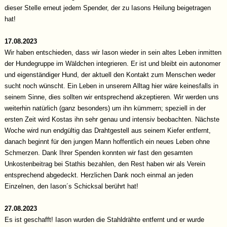
dieser Stelle erneut jedem Spender, der zu Iasons Heilung beigetragen
hat!
17.08.2023
Wir haben entschieden, dass wir Iason wieder in sein altes Leben inmitten
der Hundegruppe im Wäldchen integrieren. Er ist und bleibt ein autonomer
und eigenständiger Hund, der aktuell den Kontakt zum Menschen weder
sucht noch wünscht. Ein Leben in unserem Alltag hier wäre keinesfalls in
seinem Sinne, dies sollten wir entsprechend akzeptieren. Wir werden uns
weiterhin natürlich (ganz besonders) um ihn kümmern; speziell in der
ersten Zeit wird Kostas ihn sehr genau und intensiv beobachten. Nächste
Woche wird nun endgültig das Drahtgestell aus seinem Kiefer entfernt,
danach beginnt für den jungen Mann hoffentlich ein neues Leben ohne
Schmerzen. Dank Ihrer Spenden konnten wir fast den gesamten
Unkostenbeitrag bei Stathis bezahlen, den Rest haben wir als Verein
entsprechend abgedeckt. Herzlichen Dank noch einmal an jeden
Einzelnen, den Iason´s Schicksal berührt hat!
27.08.2023
Es ist geschafft! Iason wurden die Stahldrähte entfernt und er wurde