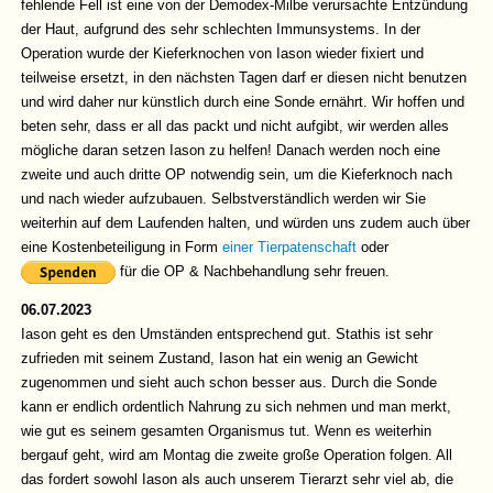
fehlende Fell ist eine von der Demodex-Milbe verursachte Entzündung
der Haut, aufgrund des sehr schlechten Immunsystems. In der
Operation wurde der Kieferknochen von Iason wieder fixiert und
teilweise ersetzt, in den nächsten Tagen darf er diesen nicht benutzen
und wird daher nur künstlich durch eine Sonde ernährt. Wir hoffen und
beten sehr, dass er all das packt und nicht aufgibt, wir werden alles
mögliche daran setzen Iason zu helfen! Danach werden noch eine
zweite und auch dritte OP notwendig sein, um die Kieferknoch nach
und nach wieder aufzubauen. Selbstverständlich werden wir Sie
weiterhin auf dem Laufenden halten, und würden uns zudem auch über
eine Kostenbeteiligung in Form
einer Tierpatenschaft
oder
für die OP & Nachbehandlung sehr freuen.
06.07.2023
Iason geht es den Umständen entsprechend gut. Stathis ist sehr
zufrieden mit seinem Zustand, Iason hat ein wenig an Gewicht
zugenommen und sieht auch schon besser aus. Durch die Sonde
kann er endlich ordentlich Nahrung zu sich nehmen und man merkt,
wie gut es seinem gesamten Organismus tut. Wenn es weiterhin
bergauf geht, wird am Montag die zweite große Operation folgen. All
das fordert sowohl Iason als auch unserem Tierarzt sehr viel ab, die