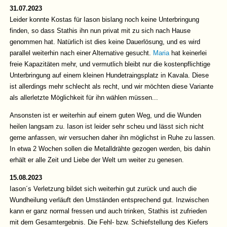
31.07.2023
Leider konnte Kostas für Iason bislang noch keine Unterbringung
finden, so dass Stathis ihn nun privat mit zu sich nach Hause
genommen hat. Natürlich ist dies keine Dauerlösung, und es wird
parallel weiterhin nach einer Alternative gesucht.
Maria
hat keinerlei
freie Kapazitäten mehr, und vermutlich bleibt nur die kostenpflichtige
Unterbringung auf einem kleinen Hundetraingsplatz in Kavala. Diese
ist allerdings mehr schlecht als recht, und wir möchten diese Variante
als allerletzte Möglichkeit für ihn wählen müssen...
Ansonsten ist er weiterhin auf einem guten Weg, und die Wunden
heilen langsam zu. Iason ist leider sehr scheu und lässt sich nicht
gerne anfassen, wir versuchen daher ihn möglichst in Ruhe zu lassen.
In etwa 2 Wochen sollen die Metalldrähte gezogen werden, bis dahin
erhält er alle Zeit und Liebe der Welt um weiter zu genesen.
15.08.2023
Iason´s Verletzung bildet sich weiterhin gut zurück und auch die
Wundheilung verläuft den Umständen entsprechend gut. Inzwischen
kann er ganz normal fressen und auch trinken, Stathis ist zufrieden
mit dem Gesamtergebnis. Die Fehl- bzw. Schiefstellung des Kiefers