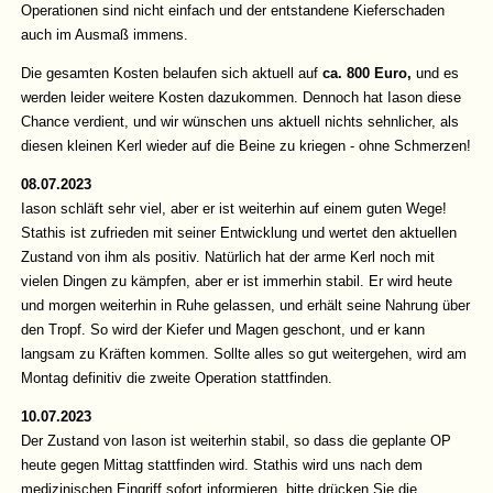
Operationen sind nicht einfach und der entstandene Kieferschaden
auch im Ausmaß immens.
Die gesamten Kosten belaufen sich aktuell auf
ca. 800 Euro,
und es
werden leider weitere Kosten dazukommen. Dennoch hat Iason diese
Chance verdient, und wir wünschen uns aktuell nichts sehnlicher, als
diesen kleinen Kerl wieder auf die Beine zu kriegen - ohne Schmerzen!
08.07.2023
Iason schläft sehr viel, aber er ist weiterhin auf einem guten Wege!
Stathis ist zufrieden mit seiner Entwicklung und wertet den aktuellen
Zustand von ihm als positiv. Natürlich hat der arme Kerl noch mit
vielen Dingen zu kämpfen, aber er ist immerhin stabil. Er wird heute
und morgen weiterhin in Ruhe gelassen, und erhält seine Nahrung über
den Tropf. So wird der Kiefer und Magen geschont, und er kann
langsam zu Kräften kommen. Sollte alles so gut weitergehen, wird am
Montag definitiv die zweite Operation stattfinden.
10.07.2023
Der Zustand von Iason ist weiterhin stabil, so dass die geplante OP
heute gegen Mittag stattfinden wird. Stathis wird uns nach dem
medizinischen Eingriff sofort informieren, bitte drücken Sie die