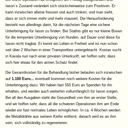
Iason´s Zustand verändert sich stückchenweise zum Positiven. Er
kann inzwischen alleine fressen und auch trinken, und man sieht,
dass er sich immer mehr und mehr mausert. Die Herausforderung
besteht nun allerdings darin, für die nächsten Tage eine sichere
Unterbringung für Iason zu finden. Bei Stathis gibt es nur kleine Boxen
für die temporäre Unterbringung von Hunden, auf Dauer sind diese für
Iason nicht tragbar. Er kennt ein Leben in Freiheit und ist nun schon
seit über 2 Wochen in einer Transportbox untergebracht. Kostas sucht
in Kavala nun nach einer privaten Unterkunft, wir hoffen sehr, dass
sich hier etwas für den armen Schatz findet.
Die Gesamtkosten für die Behandlung bisher belaufen sich inzwischen
auf
1.100 Euro...
eventuell kommen noch weitere Kosten für die
Unterbringung dazu. Wir haben fast 550 Euro an Spenden für ihn
erhalten, und werden auch weiterhin vollumfänglich für Iason sorgen.
Bei all den Ausgaben steht die Gesundheit von ihm an erster Stelle,
und wir hoffen sehr, dass all die schweren Operationen ihm am Ende
wieder ein fast normales Leben ermöglichen. In ca. 4 Wochen werden
die Metalldrähte aus seinem Kiefer entfernt, danach wird es an ihm
sein, sich vollständig zu regenerieren.