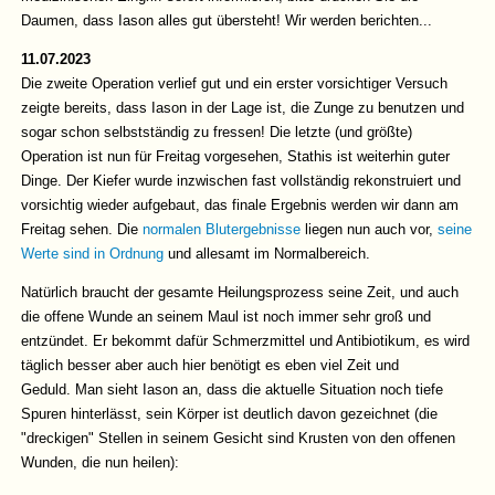
Daumen, dass Iason alles gut übersteht! Wir werden berichten...
11.07.2023
Die zweite Operation verlief gut und ein erster vorsichtiger Versuch
zeigte bereits, dass Iason in der Lage ist, die Zunge zu benutzen und
sogar schon selbstständig zu fressen! Die letzte (und größte)
Operation ist nun für Freitag vorgesehen, Stathis ist weiterhin guter
Dinge. Der Kiefer wurde inzwischen fast vollständig rekonstruiert und
vorsichtig wieder aufgebaut, das finale Ergebnis werden wir dann am
Freitag sehen. Die
normalen Blutergebnisse
liegen nun auch vor,
seine
Werte sind in Ordnung
und allesamt im Normalbereich.
Natürlich braucht der gesamte Heilungsprozess seine Zeit, und auch
die offene Wunde an seinem Maul ist noch immer sehr groß und
entzündet. Er bekommt dafür Schmerzmittel und Antibiotikum, es wird
täglich besser aber auch hier benötigt es eben viel Zeit und
Geduld. Man sieht Iason an, dass die aktuelle Situation noch tiefe
Spuren hinterlässt, sein Körper ist deutlich davon gezeichnet (die
"dreckigen" Stellen in seinem Gesicht sind Krusten von den offenen
Wunden, die nun heilen):