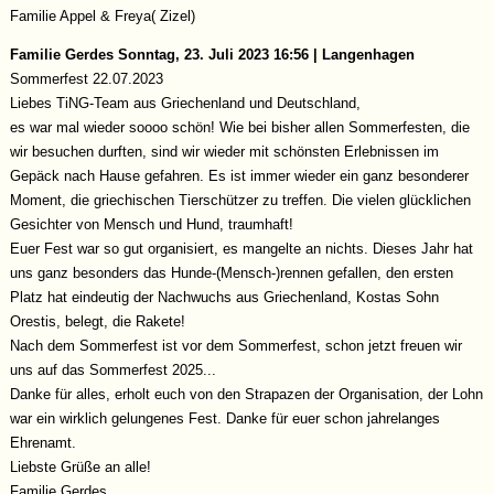
Familie Appel & Freya( Zizel)
Familie Gerdes
Sonntag, 23. Juli 2023 16:56 | Langenhagen
Sommerfest 22.07.2023
Liebes TiNG-Team aus Griechenland und Deutschland,
es war mal wieder soooo schön! Wie bei bisher allen Sommerfesten, die
wir besuchen durften, sind wir wieder mit schönsten Erlebnissen im
Gepäck nach Hause gefahren. Es ist immer wieder ein ganz besonderer
Moment, die griechischen Tierschützer zu treffen. Die vielen glücklichen
Gesichter von Mensch und Hund, traumhaft!
Euer Fest war so gut organisiert, es mangelte an nichts. Dieses Jahr hat
uns ganz besonders das Hunde-(Mensch-)rennen gefallen, den ersten
Platz hat eindeutig der Nachwuchs aus Griechenland, Kostas Sohn
Orestis, belegt, die Rakete!
Nach dem Sommerfest ist vor dem Sommerfest, schon jetzt freuen wir
uns auf das Sommerfest 2025...
Danke für alles, erholt euch von den Strapazen der Organisation, der Lohn
war ein wirklich gelungenes Fest. Danke für euer schon jahrelanges
Ehrenamt.
Liebste Grüße an alle!
Familie Gerdes