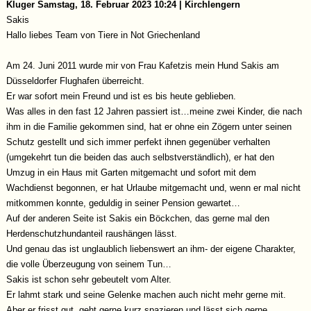
Kluger
Samstag, 18. Februar 2023 10:24 | Kirchlengern
Sakis
Hallo liebes Team von Tiere in Not Griechenland
Am 24. Juni 2011 wurde mir von Frau Kafetzis mein Hund Sakis am
Düsseldorfer Flughafen überreicht.
Er war sofort mein Freund und ist es bis heute geblieben.
Was alles in den fast 12 Jahren passiert ist…meine zwei Kinder, die nach
ihm in die Familie gekommen sind, hat er ohne ein Zögern unter seinen
Schutz gestellt und sich immer perfekt ihnen gegenüber verhalten
(umgekehrt tun die beiden das auch selbstverständlich), er hat den
Umzug in ein Haus mit Garten mitgemacht und sofort mit dem
Wachdienst begonnen, er hat Urlaube mitgemacht und, wenn er mal nicht
mitkommen konnte, geduldig in seiner Pension gewartet…
Auf der anderen Seite ist Sakis ein Böckchen, das gerne mal den
Herdenschutzhundanteil raushängen lässt.
Und genau das ist unglaublich liebenswert an ihm- der eigene Charakter,
die volle Überzeugung von seinem Tun…
Sakis ist schon sehr gebeutelt vom Alter.
Er lahmt stark und seine Gelenke machen auch nicht mehr gerne mit.
Aber er frisst gut, geht gerne kurz spazieren und lässt sich gerne