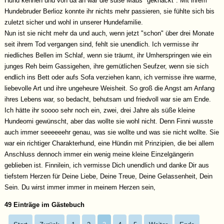
Hund kennen und von da an war die süße Maus "geknackt". Mit ihrem
Hundebruder Berlioz konnte ihr nichts mehr passieren, sie fühlte sich bis
zuletzt sicher und wohl in unserer Hundefamilie.
Nun ist sie nicht mehr da und auch, wenn jetzt "schon" über drei Monate
seit ihrem Tod vergangen sind, fehlt sie unendlich. Ich vermisse ihr
niedliches Bellen im Schlaf, wenn sie träumt, ihr Umherspringen wie ein
junges Reh beim Gassigehen, ihre gemütlichen Seufzer, wenn sie sich
endlich ins Bett oder aufs Sofa verziehen kann, ich vermisse ihre warme,
liebevolle Art und ihre ungeheure Weisheit. So groß die Angst am Anfang
ihres Lebens war, so bedacht, behutsam und friedvoll war sie am Ende.
Ich hätte ihr soooo sehr noch ein, zwei, drei Jahre als süße kleine
Hundeomi gewünscht, aber das wollte sie wohl nicht. Denn Finni wusste
auch immer seeeeeehr genau, was sie wollte und was sie nicht wollte. Sie
war ein richtiger Charakterhund, eine Hündin mit Prinzipien, die bei allem
Anschluss dennoch immer ein wenig meine kleine Einzelgängerin
geblieben ist. Finnilein, ich vermisse Dich unendlich und danke Dir aus
tiefstem Herzen für Deine Liebe, Deine Treue, Deine Gelassenheit, Dein
Sein. Du wirst immer immer in meinem Herzen sein,
49 Einträge im Gästebuch