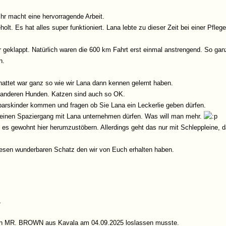
hr macht eine hervorragende Arbeit.
t. Es hat alles super funktioniert. Lana lebte zu dieser Zeit bei einer Pflege
geklappt. Natürlich waren die 600 km Fahrt erst einmal anstrengend. So ga
n.
hattet war ganz so wie wir Lana dann kennen gelernt haben.
it anderen Hunden. Katzen sind auch so OK.
barskinder kommen und fragen ob Sie Lana ein Leckerlie geben dürfen.
 einen Spaziergang mit Lana unternehmen dürfen. Was will man mehr.
s gewohnt hier herumzustöbern. Allerdings geht das nur mit Schleppleine, d
iesen wunderbaren Schatz den wir von Euch erhalten haben.
,
 ich MR. BROWN aus Kavala am 04.09.2025 loslassen musste.