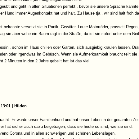
geübt und geht in allen Situationen perfekt , bevor sie unsere Sprache kannte,
r Hund immer Augenkontakt hat und hält. Zu Hause tja , wir sind halt froh da
ht bekannte versetzt sie in Panik, Gewitter, Laute Motorräder, prasselt Regen,
 mag sie aber wehe ein Baum ragt in die Straße, da ist sie sofort unter dem Be
zessin , schön im Haus chillen oder Garten, sich ausgiebig kraulen lassen. D
den oder irgendwas im Gebüsch. Wenn sie Aufmerksamkeit braucht teilt sie s
ht 2 Minuten in den 2 Jahre gebellt hat ist das viel.
 13:01 | Hilden
racht. Er wurde unser Familienhund und hat unser Leben in der gesamten Zeit
r hat sicher auch dazu beigetragen, dass sie heute so sind, wie sie sind.
hrend Corona und in allen schwierigen und schönen Lebenslagen.