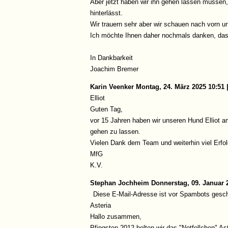
Aber jetzt haben wir ihn gehen lassen müssen, 
hinterlässt.
Wir trauern sehr aber wir schauen nach vorn un
Ich möchte Ihnen daher nochmals danken, das
In Dankbarkeit
Joachim Bremer
Karin Veenker
Montag, 24. März 2025 10:51 
Elliot
Guten Tag,
vor 15 Jahren haben wir unseren Hund Elliot am
gehen zu lassen.
Vielen Dank dem Team und weiterhin viel Erfolg
MfG
K.V.
Stephan Jochheim
Donnerstag, 09. Januar 2
Diese E-Mail-Adresse ist vor Spambots gesch
Asteria
Hallo zusammen,
Pfingsten 2012 holten wir das "Notfellchen" A