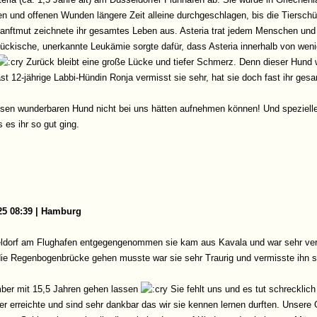
n und offenen Wunden längere Zeit alleine durchgeschlagen, bis die Tierschü
 Sanftmut zeichnete ihr gesamtes Leben aus. Asteria trat jedem Menschen un
mtückische, unerkannte Leukämie sorgte dafür, dass Asteria innerhalb von we
Zurück bleibt eine große Lücke und tiefer Schmerz. Denn dieser Hund w
st 12-jährige Labbi-Hündin Ronja vermisst sie sehr, hat sie doch fast ihr ges
diesen wunderbaren Hund nicht bei uns hätten aufnehmen können! Und spezielle
 es ihr so gut ging.
25 08:39 | Hamburg
eldorf am Flughafen entgegengenommen sie kam aus Kavala und war sehr verä
 die Regenbogenbrücke gehen musste war sie sehr Traurig und vermisste ihn 
ber mit 15,5 Jahren gehen lassen
Sie fehlt uns und es tut schrecklich
er erreichte und sind sehr dankbar das wir sie kennen lernen durften. Unsere 