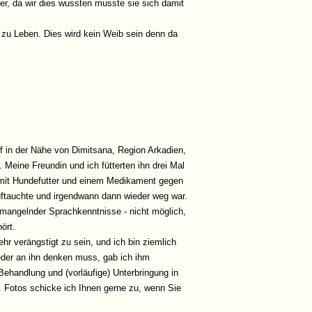
er, da wir dies wussten musste sie sich damit
 zu Leben. Dies wird kein Weib sein denn da
f in der Nähe von Dimitsana, Region Arkadien,
. Meine Freundin und ich fütterten ihn drei Mal
s mit Hundefutter und einem Medikament gegen
uftauchte und irgendwann dann wieder weg war.
n mangelnder Sprachkenntnisse - nicht möglich,
ört.
hr verängstigt zu sein, und ich bin ziemlich
eder an ihn denken muss, gab ich ihm
 Behandlung und (vorläufige) Unterbringung in
n. Fotos schicke ich Ihnen gerne zu, wenn Sie