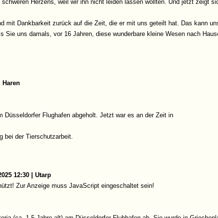
schweren Herzens, weil wir ihn nicht leiden lassen wollten. Und jetzt zeigt s
d mit Dankbarkeit zurück auf die Zeit, die er mit uns geteilt hat. Das kann 
s Sie uns damals, vor 16 Jahren, diese wunderbare kleine Wesen nach Haus
| Haren
 Düsseldorfer Flughafen abgeholt. Jetzt war es an der Zeit in
 bei der Tierschutzarbeit.
025 12:30 | Utarp
ützt! Zur Anzeige muss JavaScript eingeschaltet sein!
steria (ca. 1,5 Jahre alt) am Düsseldorfer Fluhhafen ab. Sie wurde in Griech