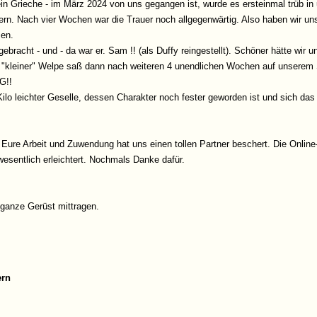
ein Grieche - im März 2024 von uns gegangen ist, wurde es ersteinmal trüb in
rn. Nach vier Wochen war die Trauer noch allgegenwärtig. Also haben wir 
men.
bracht - und - da war er. Sam !! (als Duffy reingestellt). Schöner hätte wir 
er "kleiner" Welpe saß dann nach weiteren 4 unendlichen Wochen auf unserem 
G!!
0 Kilo leichter Geselle, dessen Charakter noch fester geworden ist und sich da
e. Eure Arbeit und Zuwendung hat uns einen tollen Partner beschert. Die Onl
wesentlich erleichtert. Nochmals Danke dafür.
 ganze Gerüst mittragen.
ern