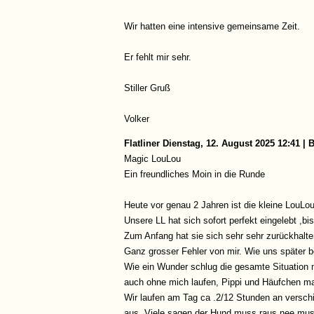
Wir hatten eine intensive gemeinsame Zeit.
Er fehlt mir sehr.
Stiller Gruß
Volker
Flatliner
Dienstag, 12. August 2025 12:41 |
Magic LouLou
Ein freundliches Moin in die Runde
Heute vor genau 2 Jahren ist die kleine LouLo
Unsere LL hat sich sofort perfekt eingelebt ,bi
Zum Anfang hat sie sich sehr sehr zurückhalte
Ganz grosser Fehler von mir. Wie uns später b
Wie ein Wunder schlug die gesamte Situation 
auch ohne mich laufen, Pippi und Häufchen ma
Wir laufen am Tag ca .2/12 Stunden an verschi
aus. Viele sagen der Hund muss raus,nee muss