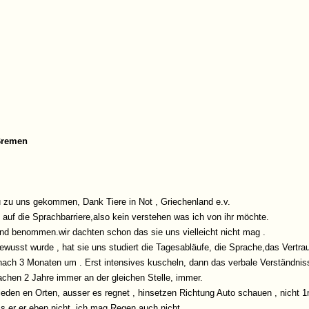
 Bremen
u zu uns gekommen, Dank Tiere in Not , Griechenland e.v.
s auf die Sprachbarriere,also kein verstehen was ich von ihr möchte.
nd benommen.wir dachten schon das sie uns vielleicht nicht mag .
ewusst wurde , hat sie uns studiert die Tagesabläufe, die Sprache,das Vertra
nach 3 Monaten um . Erst intensives kuscheln, dann das verbale Verständnis
chen 2 Jahre immer an der gleichen Stelle, immer.
eden en Orten, ausser es regnet , hinsetzen Richtung Auto schauen , nicht 1m
 er er eben nicht ,ich mag Regen auch nicht.