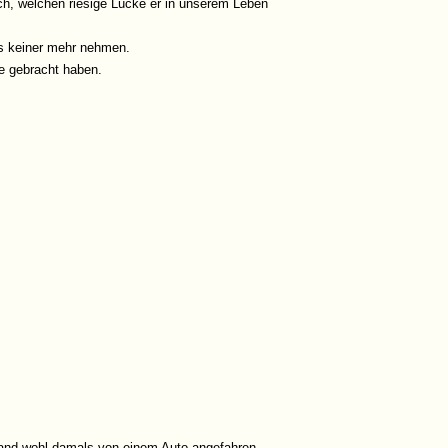
ich, welchen riesige Lücke er in unserem Leben
uns keiner mehr nehmen.
e gebracht haben.
enland wohl damals von einem Auto angefahren.