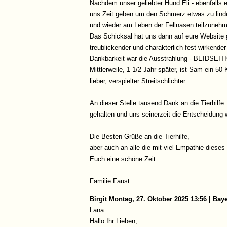
Nachdem unser geliebter Hund Eli - ebenfalls 
uns Zeit geben um den Schmerz etwas zu linde
und wieder am Leben der Fellnasen teilzuneh
Das Schicksal hat uns dann auf eure Website ge
treublickender und charakterlich fest wirkend
Dankbarkeit war die Ausstrahlung - BEIDSEITI
Mittlerweile, 1 1/2 Jahr später, ist Sam ein 5
lieber, verspielter Streitschlichter.
An dieser Stelle tausend Dank an die Tierhilf
gehalten und uns seinerzeit die Entscheidung 
Die Besten Grüße an die Tierhilfe,
aber auch an alle die mit viel Empathie dieses
Euch eine schöne Zeit
Familie Faust
Birgit
Montag, 27. Oktober 2025 13:56 | Bay
Lana
Hallo Ihr Lieben,