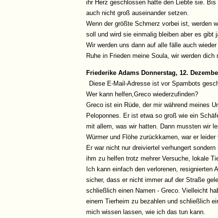
ihr Herz geschlossen hatte den Liebte sie. Bi
auch nicht groß auseinander setzen.
Wenn der größte Schmerz vorbei ist, werden wi
soll und wird sie einmalig bleiben aber es gib
Wir werden uns dann auf alle fälle auch wiede
Ruhe in Frieden meine Soula, wir werden dich 
Friederike Adams
Donnerstag, 12. Dezembe
Diese E-Mail-Adresse ist vor Spambots gesch
Wer kann helfen,Greco wiederzufinden?
Greco ist ein Rüde, der mir während meines Ur
Peloponnes. Er ist etwa so groß wie ein Schäfer
mit allem, was wir hatten. Dann mussten wir 
Würmer und Flöhe zurückkamen, war er leider 
Er war nicht nur dreiviertel verhungert sonder
ihm zu helfen trotz mehrer Versuche, lokale Ti
Ich kann einfach den verlorenen, resignierten 
sicher, dass er nicht immer auf der Straße g
schließlich einen Namen - Greco. Vielleicht ha
einem Tierheim zu bezahlen und schließlich ei
mich wissen lassen, wie ich das tun kann.