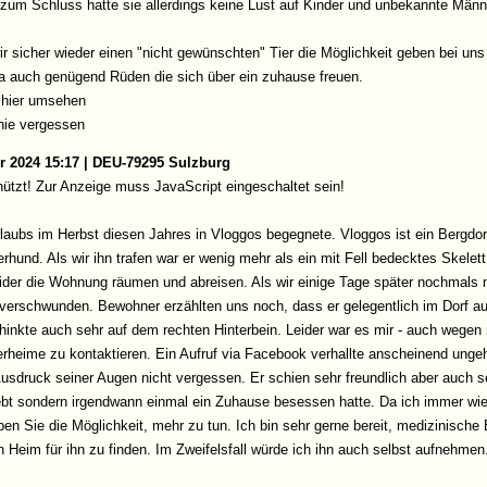
s zum Schluss hatte sie allerdings keine Lust auf Kinder und unbekannte Männ
r sicher wieder einen "nicht gewünschten" Tier die Möglichkeit geben bei uns
t ja auch genügend Rüden die sich über ein zuhause freuen.
r hier umsehen
nie vergessen
r 2024 15:17 | DEU-79295 Sulzburg
ützt! Zur Anzeige muss JavaScript eingeschaltet sein!
laubs im Herbst diesen Jahres in Vloggos begegnete. Vloggos ist ein Bergdor
hund. Als wir ihn trafen war er wenig mehr als ein mit Fell bedecktes Skelett
leider die Wohnung räumen und abreisen. Als wir einige Tage später nochmal
verschwunden. Bewohner erzählten uns noch, dass er gelegentlich im Dorf a
n hinkte auch sehr auf dem rechten Hinterbein. Leider war es mir - auch wege
erheime zu kontaktieren. Ein Aufruf via Facebook verhallte anscheinend ungeh
Ausdruck seiner Augen nicht vergessen. Er schien sehr freundlich aber auch se
elebt sondern irgendwann einmal ein Zuhause besessen hatte. Da ich immer wi
ben Sie die Möglichkeit, mehr zu tun. Ich bin sehr gerne bereit, medizinische
n Heim für ihn zu finden. Im Zweifelsfall würde ich ihn auch selbst aufnehme