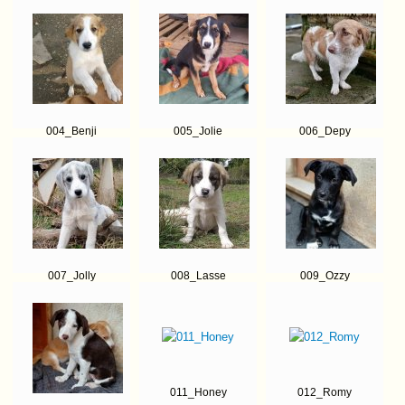
004_Benji
005_Jolie
006_Depy
007_Jolly
008_Lasse
009_Ozzy
011_Honey
012_Romy