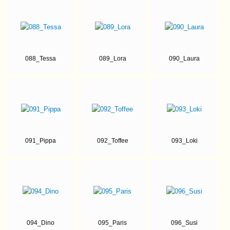
088_Tessa
089_Lora
090_Laura
091_Pippa
092_Toffee
093_Loki
094_Dino
095_Paris
096_Susi