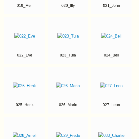
019_Meli
020_Illy
021_John
022_Eve
023_Tula
024_Beli
025_Henk
026_Marlo
027_Leon