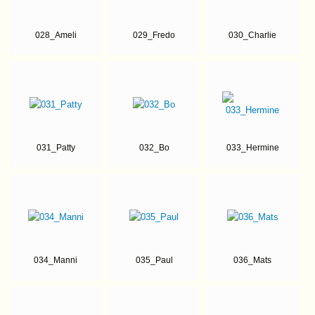
028_Ameli
029_Fredo
030_Charlie
031_Patty
032_Bo
033_Hermine
034_Manni
035_Paul
036_Mats