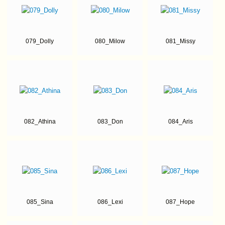
079_Dolly
080_Milow
081_Missy
082_Athina
083_Don
084_Aris
085_Sina
086_Lexi
087_Hope