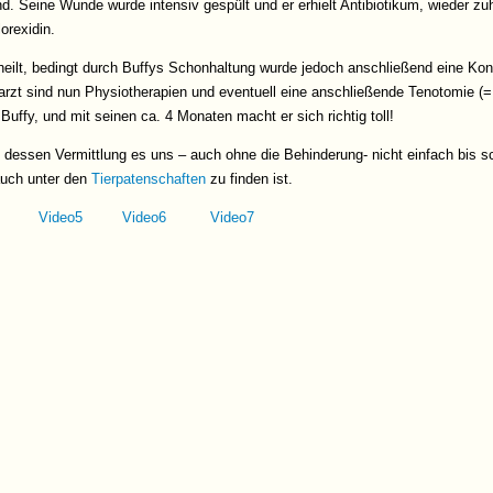
nd. Seine Wunde wurde intensiv gespült und er erhielt Antibiotikum, wieder 
orexidin.
heilt, bedingt durch Buffys Schonhaltung wurde jedoch anschließend eine K
arzt sind nun Physiotherapien und eventuell eine anschließende Tenotomie (
 Buffy, und mit seinen ca. 4 Monaten macht er sich richtig toll!
, dessen Vermittlung es uns – auch ohne die Behinderung- nicht einfach bis 
auch unter den
Tierpatenschaften
zu finden ist.
Video5
Video6
Video7