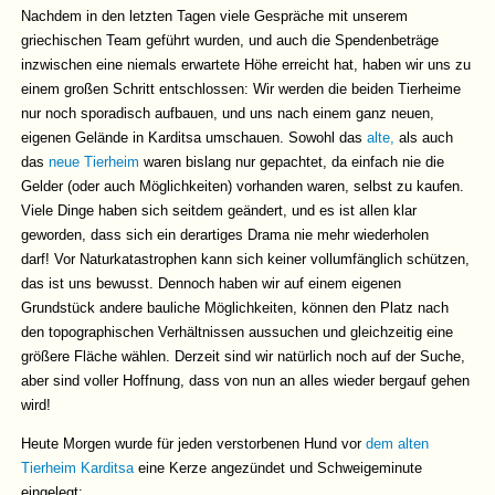
Nachdem in den letzten Tagen viele Gespräche mit unserem
griechischen Team geführt wurden, und auch die Spendenbeträge
inzwischen eine niemals erwartete Höhe erreicht hat, haben wir uns zu
einem großen Schritt entschlossen: Wir werden die beiden Tierheime
nur noch sporadisch aufbauen, und uns nach einem ganz neuen,
eigenen Gelände in Karditsa umschauen. Sowohl das
alte,
als auch
das
neue Tierheim
waren bislang nur gepachtet, da einfach nie die
Gelder (oder auch Möglichkeiten) vorhanden waren, selbst zu kaufen.
Viele Dinge haben sich seitdem geändert, und es ist allen klar
geworden, dass sich ein derartiges Drama nie mehr wiederholen
darf! Vor Naturkatastrophen kann sich keiner vollumfänglich schützen,
das ist uns bewusst. Dennoch haben wir auf einem eigenen
Grundstück andere bauliche Möglichkeiten, können den Platz nach
den topographischen Verhältnissen aussuchen und gleichzeitig eine
größere Fläche wählen. Derzeit sind wir natürlich noch auf der Suche,
aber sind voller Hoffnung, dass von nun an alles wieder bergauf gehen
wird!
Heute Morgen wurde für jeden verstorbenen Hund vor
dem alten
Tierheim Karditsa
eine Kerze angezündet und Schweigeminute
eingelegt: