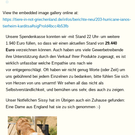
View the embedded image gallery online at:
https://tiere-in-not-griechenland.de/infos/berichte-neu/203-hurricane-ianos-
tierheim-karditsa#sigProId4bcc4b53fb
Unsere Spendenkasse konnten wir -mit Stand 22 Uhr- um weitere
1.940 Euro füllen, so dass wir einen aktuellen Stand von
29.440
Euro
verzeichnen können. Auch haben uns viele Gewerbetreibende
ihre Unterstützung durch den Verkauf Ihrer Produkte zugesagt, es ist
wirklich unfassbar welche Empathie uns nach wie
vor entgegenschlägt. Oft haben wir nicht genug Worte (oder Zeit) um
uns gebührend bei jedem Einzelnen zu bedanken, bitte fühlen Sie sich
von Herzen von uns umarmt! Wir sehen all das nicht als
Selbstverständlichkeit, und bemühen uns sehr, dies auch zu zeigen.
Unser Notfellchen Sissy hat im Übrigen auch ein Zuhause gefunden:
Eine Dame aus England hat sie zu sich genommen :-)