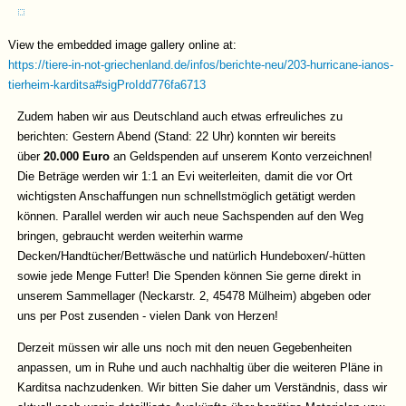
View the embedded image gallery online at:
https://tiere-in-not-griechenland.de/infos/berichte-neu/203-hurricane-ianos-
tierheim-karditsa#sigProIdd776fa6713
Zudem haben wir aus Deutschland auch etwas erfreuliches zu
berichten: Gestern Abend (Stand: 22 Uhr) konnten wir bereits
über
20.000 Euro
an Geldspenden auf unserem Konto verzeichnen!
Die Beträge werden wir 1:1 an Evi weiterleiten, damit die vor Ort
wichtigsten Anschaffungen nun schnellstmöglich getätigt werden
können. Parallel werden wir auch neue Sachspenden auf den Weg
bringen, gebraucht werden weiterhin warme
Decken/Handtücher/Bettwäsche und natürlich Hundeboxen/-hütten
sowie jede Menge Futter! Die Spenden können Sie gerne direkt in
unserem Sammellager (Neckarstr. 2, 45478 Mülheim) abgeben oder
uns per Post zusenden - vielen Dank von Herzen!
Derzeit müssen wir alle uns noch mit den neuen Gegebenheiten
anpassen, um in Ruhe und auch nachhaltig über die weiteren Pläne in
Karditsa nachzudenken. Wir bitten Sie daher um Verständnis, dass wir