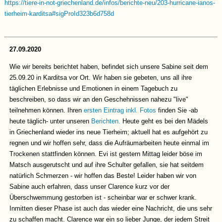
https://tiere-in-not-griechenland.de/infos/berichte-neu/203-hurricane-ianos-
tierheim-karditsa#sigProId323b6d758d
27.09.2020
Wie wir bereits berichtet haben, befindet sich unsere Sabine seit dem
25.09.20 in Karditsa vor Ort. Wir haben sie gebeten, uns all ihre
täglichen Erlebnisse und Emotionen in einem Tagebuch zu
beschreiben, so dass wir an den Geschehnissen nahezu "live"
teilnehmen können. Ihren
ersten Eintrag inkl. Fotos
finden Sie -ab
heute täglich- unter unseren
Berichten.
Heute geht es bei den Mädels
in Griechenland wieder ins neue Tierheim; aktuell hat es aufgehört zu
regnen und wir hoffen sehr, dass die Aufräumarbeiten heute einmal im
Trockenen stattfinden können. Evi ist gestern Mittag leider böse im
Matsch ausgerutscht und auf ihre Schulter gefallen, sie hat seitdem
natürlich Schmerzen - wir hoffen das Beste! Leider haben wir von
Sabine auch erfahren, dass unser Clarence kurz vor der
Überschwemmung gestorben ist - scheinbar war er schwer krank.
Inmitten dieser Phase ist auch das wieder eine Nachricht, die uns sehr
zu schaffen macht. Clarence war ein so lieber Junge, der jedem Streit