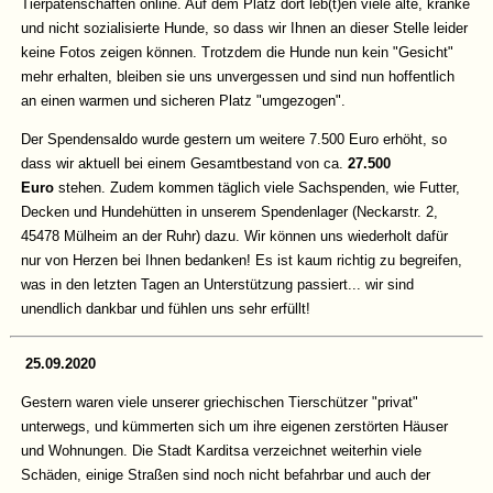
Tierpatenschaften online. Auf dem Platz dort leb(t)en viele alte, kranke
und nicht sozialisierte Hunde, so dass wir Ihnen an dieser Stelle leider
keine Fotos zeigen können. Trotzdem die Hunde nun kein "Gesicht"
mehr erhalten, bleiben sie uns unvergessen und sind nun hoffentlich
an einen warmen und sicheren Platz "umgezogen".
Der Spendensaldo wurde gestern um weitere 7.500 Euro erhöht, so
dass wir aktuell bei einem Gesamtbestand von ca.
27.500
Euro
stehen. Zudem kommen täglich viele Sachspenden, wie Futter,
Decken und Hundehütten in unserem Spendenlager (Neckarstr. 2,
45478 Mülheim an der Ruhr) dazu. Wir können uns wiederholt dafür
nur von Herzen bei Ihnen bedanken! Es ist kaum richtig zu begreifen,
was in den letzten Tagen an Unterstützung passiert... wir sind
unendlich dankbar und fühlen uns sehr erfüllt!
25.09.2020
Gestern waren viele unserer griechischen Tierschützer "privat"
unterwegs, und kümmerten sich um ihre eigenen zerstörten Häuser
und Wohnungen. Die Stadt Karditsa verzeichnet weiterhin viele
Schäden, einige Straßen sind noch nicht befahrbar und auch der