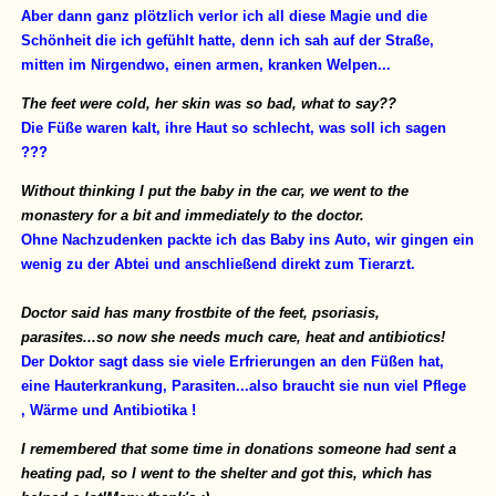
Aber dann ganz plötzlich verlor ich all diese Magie und die
Schönheit die ich gefühlt hatte, denn ich sah auf der Straße,
mitten im Nirgendwo, einen armen, kranken Welpen...
The feet were cold, her skin was so bad, what to say??
Die Füße waren kalt, ihre Haut so schlecht, was soll ich sagen
???
Without thinking I put the baby in the car, we went to the
monastery for a bit and immediately to the doctor.
Ohne Nachzudenken packte ich das Baby ins Auto, wir gingen ein
wenig zu der Abtei und anschließend direkt zum Tierarzt.
Doctor said has many frostbite of the feet, psoriasis,
parasites...so now she needs much care, heat and antibiotics!
Der Doktor sagt dass sie viele Erfrierungen an den Füßen hat,
eine Hauterkrankung, Parasiten...also braucht sie nun viel Pflege
, Wärme und Antibiotika !
I remembered that some time in donations someone had sent a
heating pad, so I went to the shelter and got this, which has