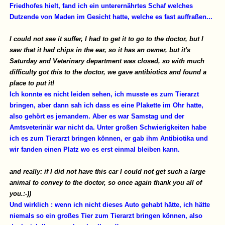
Friedhofes hielt, fand ich ein unterernährtes Schaf welches
Dutzende von Maden im Gesicht hatte, welche es fast auffraßen...
I could not see it suffer, I had to get it to go to the doctor, but I
saw that it had chips in the ear, so it has an owner, but it's
Saturday and Veterinary department was closed, so with much
difficulty got this to the doctor, we gave antibiotics and found a
place to put it!
Ich konnte es nicht leiden sehen, ich musste es zum Tierarzt
bringen, aber dann sah ich dass es eine Plakette im Ohr hatte,
also gehört es jemandem. Aber es war Samstag und der
Amtsveterinär war nicht da. Unter großen Schwierigkeiten habe
ich es zum Tierarzt bringen können, er gab ihm Antibiotika und
wir fanden einen Platz wo es erst einmal bleiben kann.
and really: if I did not have this car I could not get such a large
animal to convey to the doctor, so once again thank you all of
you.:-))
Und wirklich : wenn ich nicht dieses Auto gehabt hätte, ich hätte
niemals so ein großes Tier zum Tierarzt bringen können, also