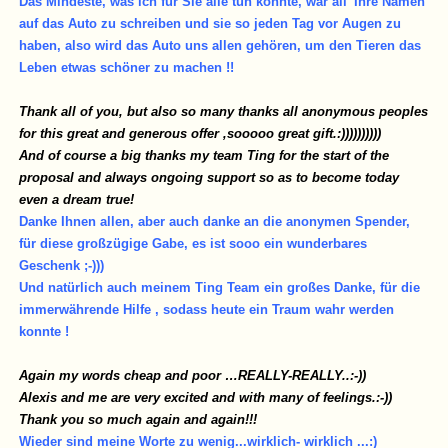
Das Mindeste, was ich für Sie alle tun konnte, war all' Ihre Namen
auf das Auto zu schreiben und sie so jeden Tag vor Augen zu
haben, also wird das Auto uns allen gehören, um den Tieren das
Leben etwas schöner zu machen !!
Thank all of you, but also so many thanks all anonymous peoples
for this great and generous offer ,sooooo great gift.:))))))))))
And of course a big thanks my team Ting for the start of the
proposal and always ongoing support so as to become today
even a dream true!
Danke Ihnen allen, aber auch danke an die anonymen Spender,
für diese großzügige Gabe, es ist sooo ein wunderbares
Geschenk ;-)))
Und natürlich auch meinem Ting Team ein großes Danke, für die
immerwährende Hilfe , sodass heute ein Traum wahr werden
konnte !
Again my words cheap and poor …REALLY-REALLY..:-))
Alexis and me are very excited and with many of feelings.:-))
Thank you so much again and again!!!
Wieder sind meine Worte zu wenig...wirklich- wirklich ...:)