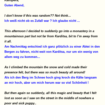
Kalispera,
Guten Abend,
I don't know if this was random?? Not think…
Ich weiß nicht ob es Zufall war ? Ich glaube nicht ...
This afternoon I decided to suddenly go into a monastery in a
mountainous part but not far from Karditsa, bit to I’m away from
it all.
Am Nachmittag entschied ich ganz plötzlich zu einer Abtei in den
Bergen zu fahren, nicht weit von Karditsa, nur um ein wenig von
allem weg zu kommen...
As I climbed the mountain the snow and cold made their
presence felt, but there was so much beauty all around!
Als ich den Berg im Schnee hoch ging kroch die Kälte langsam
an mir hoch, aber um mich herum war so viel Schönheit !
But then again so suddenly, all this magic and beauty that I felt
lost as soon as I saw on the street in the middle of nowhere a
poor and sick puppy..