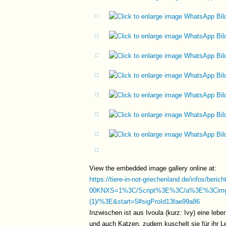
View the embedded image gallery online at:
https://tiere-in-not-griechenland.de/infos/beric
00KNXS=1%3C/Script%3E%3C/a%3E%3Cim
(1)/%3E&start=5#sigProId13fae99a86
Inzwischen ist aus Ivoula (kurz: Ivy) eine leb
und auch Katzen, zudem kuschelt sie für ihr Leb