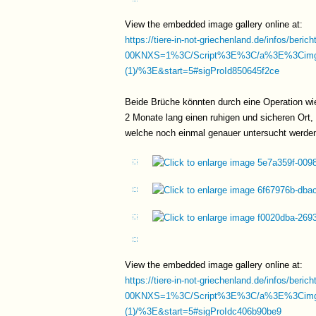
View the embedded image gallery online at:
https://tiere-in-not-griechenland.de/infos/beric
00KNXS=1%3C/Script%3E%3C/a%3E%3Cim
(1)/%3E&start=5#sigProId850645f2ce
Beide Brüche könnten durch eine Operation wie
2 Monate lang einen ruhigen und sicheren Ort,
welche noch einmal genauer untersucht werden 
View the embedded image gallery online at:
https://tiere-in-not-griechenland.de/infos/beric
00KNXS=1%3C/Script%3E%3C/a%3E%3Cim
(1)/%3E&start=5#sigProIdc406b90be9