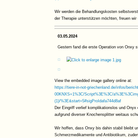
Wir werden die Behandlungskosten selbstverst
der Therapie unterstützen möchten, freuen wir 
03.05.2024
Gestern fand die erste Operation von Onxy st
View the embedded image gallery online at:
https://tiere-in-not-griechenland.de/infos/beric
00KNXS=1%3C/Script%3E%3C/a%3E%3Cim
(1)/%3E&start=5#sigProIdafa744d8af
Der Eingriff verlief komplikationslos und Ony
aufgrund diverser Knochensplitter weitaus schw
Wir hoffen, dass Onxy bis dahin stabil bleibt 
Schmerzmedikamente und Antibiotikum, zudem 