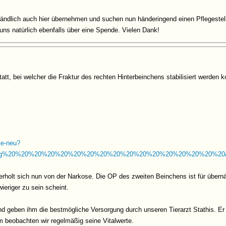
ändlich auch hier übernehmen und suchen nun händeringend einen Pflegestelle
uns natürlich ebenfalls über eine Spende. Vielen Dank!
att, bei welcher die Fraktur des rechten Hinterbeinchens stabilisiert werden 
hte-neu?
g%20%20%20%20%20%20%20%20%20%20%20%20%20%20%20%20%20/Src/
x erholt sich nun von der Narkose. Die OP des zweiten Beinchens ist für über
ieriger zu sein scheint.
und geben ihm die bestmögliche Versorgung durch unseren Tierarzt Stathis. Er 
beobachten wir regelmäßig seine Vitalwerte.