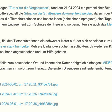
mpagne
"Futter für die Vergessenen"
, fand am 21.04.2024 ein persönlicher Besu
llte speziell die
Situation der Straßentiere dokumentiert werden,
da sich der V
as die Tierschützerinnen und konnte ihnen (scheinbar einprägsam) eine Tagest
seinem Engagement zum Schutze der Tiere und so besuchten sie auch das
kle
iel den Tierschützerinnen ein schwarzer Kater auf, der sich scheinbar zum S
ss er stark humpelte
. Mehrere Einfangversuche missglückten, da weder ein 
von ihnen angeschrieben und um Hilfe gebeten.
alle zum beschrieben Ort und konnte den Kater erfolgreich einfangen:
VIDE
achten ihn sofort zum Tierarzt. Die ersten Diagnosen sind leider ernüchtern