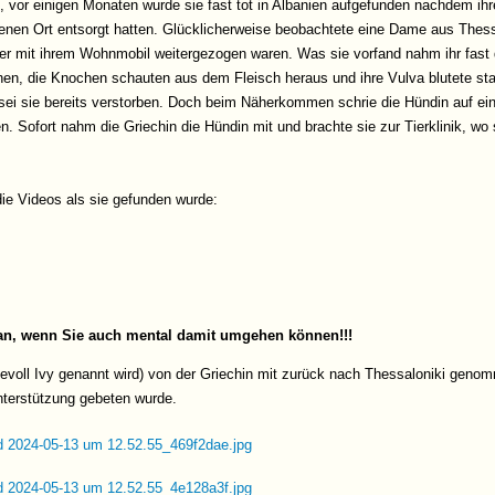
, vor einigen Monaten wurde sie fast tot in Albanien aufgefunden nachdem ih
nen Ort entsorgt hatten. Glücklicherweise beobachtete eine Dame aus Thessal
r mit ihrem Wohnmobil weitergezogen waren. Was sie vorfand nahm ihr fast de
en, die Knochen schauten aus dem Fleisch heraus und ihre Vulva blutete st
 sei sie bereits verstorben. Doch beim Näherkommen schrie die Hündin auf ei
 Sofort nahm die Griechin die Hündin mit und brachte sie zur Tierklinik, wo s
die Videos als sie gefunden wurde:
r an, wenn Sie auch mental damit umgehen können!!!
evoll Ivy genannt wird) von der Griechin mit zurück nach Thessaloniki genomm
terstützung gebeten wurde.