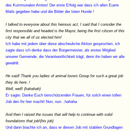
des Kummunalen Amtes! Der erste Erfolg war dass ich allen Euere
Mails gegeben habe und die Bilder der toten Hunde !
I talked to everyone about this heinous act, I said that I consider the
first responsible and headed is the Mayor, being the first citizen of this
city that we all of us elected him!
Ich habe mit jedem über diese abscheuliche Aktion gesprochen, ich
sagte dass ich denke dass der Bürgermeister, als erstes Mitglied
unserer Gemeinde, die Verantwortlichkeit trägt, denn ihn haben wir alle
gewählt.
He said! Thank you ladies of animal lovers Group for such a great job
they do here..!
Well, well! (hahahah)
Er sagte: Danke Euch tierschützenden Frauen, für solch einen tollen
Job den Ihr hier macht! Nun, nun...hahaha
And then I raised the issues that will help to continue with solid
foundations that job!(his job)
Und dann brachte ich an, dass er diesen Job mit stabilen Grundlagen