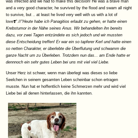
was infected and we had to make this decision! He was a brave man
and a very good character, he survived by the flood and swam all night
to survive, but .. at least he lived very well with us with a lot of
love❣️".//
"Heute habe ich Panagitios erlaubt zu gehen, er hatte einen
Krebstumor in der Nähe seines Anus. Wir behandelten ihn bereits
dazu, vor zwei Tagen entzündete es sich jedoch und wir mussten
diese Entscheidung treffen! Er war ein so tapferer Kerl und hatte einen
so netten Charakter, er überlebte die Überflutung und schwamm die
ganze Nacht um zu Überleben. Trotzdem nun das... am Ende hatte er
dennnoch ein sehr gutes Leben bei uns mit viel viel Liebe.
Unser Herz ist schwer, wenn man überlegt was dieses so liebe
Seelchen in seinem gesamten Leben scheinbar schon ertragen
musste. Nun hat er hoffentlich keine Schmerzen mehr und wird viel
Liebe bei all denen hinterlassen, die ihn kannten.