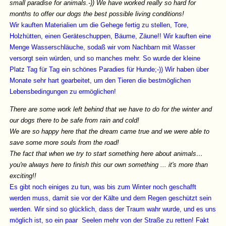
small paradise for animals.-)) We have worked really so hard for
months to offer our dogs the best possible living conditions!
Wir kauften Materialien um die Gehege fertig zu stellen, Tore,
Holzhütten, einen Geräteschuppen, Bäume, Zäune!! Wir kauften eine
Menge Wasserschläuche, sodaß wir vom Nachbarn mit Wasser
versorgt sein würden, und so manches mehr. So wurde der kleine
Platz Tag für Tag ein schönes Paradies für Hunde;-)) Wir haben über
Monate sehr hart gearbeitet, um den Tieren die bestmöglichen
Lebensbedingungen zu ermöglichen!
There are some work left behind that we have to do for the winter and
our dogs there to be safe from rain and cold!
We are so happy here that the dream came true and we were able to
save some more souls from the road!
The fact that when we try to start something here about animals…
you're always here to finish this our own something ... it's more than
exciting!!
Es gibt noch einiges zu tun, was bis zum Winter noch geschafft
werden muss, damit sie vor der Kälte und dem Regen geschützt sein
werden. Wir sind so glücklich, dass der Traum wahr wurde, und es uns
möglich ist, so ein paar Seelen mehr von der Straße zu retten! Fakt