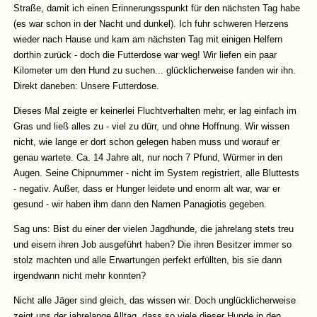
Straße, damit ich einen Erinnerungsspunkt für den nächsten Tag habe
(es war schon in der Nacht und dunkel). Ich fuhr schweren Herzens
wieder nach Hause und kam am nächsten Tag mit einigen Helfern
dorthin zurück - doch die Futterdose war weg! Wir liefen ein paar
Kilometer um den Hund zu suchen... glücklicherweise fanden wir ihn.
Direkt daneben: Unsere Futterdose.
Dieses Mal zeigte er keinerlei Fluchtverhalten mehr, er lag einfach im
Gras und ließ alles zu - viel zu dürr, und ohne Hoffnung. Wir wissen
nicht, wie lange er dort schon gelegen haben muss und worauf er
genau wartete. Ca. 14 Jahre alt, nur noch 7 Pfund, Würmer in den
Augen. Seine Chipnummer - nicht im System registriert, alle Bluttests
- negativ. Außer, dass er Hunger leidete und enorm alt war, war er
gesund - wir haben ihm dann den Namen Panagiotis gegeben.
Sag uns: Bist du einer der vielen Jagdhunde, die jahrelang stets treu
und eisern ihren Job ausgeführt haben? Die ihren Besitzer immer so
stolz machten und alle Erwartungen perfekt erfüllten, bis sie dann
irgendwann nicht mehr konnten?
Nicht alle Jäger sind gleich, das wissen wir. Doch unglücklicherweise
zeigt uns der jahrelange Alltag, dass so viele dieser Hunde in den