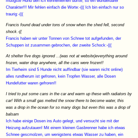
mutigste Hund den ich kennenlernen durfte, so ein wunderbarer
Charakter!!! Mir fehlen einfach die Worte:-((( Ich bin einfach nur so
traurig:-(((
Francis found dead under tons of snow when the shed fell, second
shock.-((
Francis haben wir unter Tonnen von Schnee tot aufgefunden, der
Schuppen ist zusammen gebrochen, der zweite Schock:-(((
At shelter five dogs ignored ...(was not at website)everything around
frozen, water drop anywhere, all the cans were frozen!!
Im Tierheim sind 5 Hunde nicht auffindbar (sie waren nicht online)
alles rundherum ist gefroren, kein Tropfen Wasser, alle Dosen
Hundefutter waren gefroren!!
I tried to put some cans in the car and warm up these with radiators by
car! With a small gas melted the snow there to become water, this
was a drop in the ocean for so many dogs but even this was a drop of
balsam
Ich habe einige Dosen ins Auto gelegt, und versucht sie mit der
Heizung aufzutauen! Mit einem kleinen Gasbrenner habe ich etwas
Schnee gescmolzen, um wenigstens etwas Wasser zu haben, ein