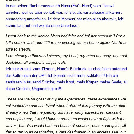
In der selben Nacht musste ich Nana (Evi's Hund) vom Tierazt
abholen, weil es aber so kalt war, ist sie, als wir zuhause ankamen,
ohnmächtig umgefallen. In dem Moment hat mich alles überrollt, ich
schrie laut auf und weinte ohne Unterlass...
I went back to the doctor, Nana had faint and fell her pressure!! Put a
little serum, and ,and !!12 in the evening we are home again! Not to be
able to sleep!!!
I am already a thousand pieces, my head, my mind my body, my soul,
depletion, all emotions…injustice!!!
Ich fuhr zurück zum Tierarzt, Nana's Blutdruck ist abgefallen aufgrund
der Kälte nach der OP!! Ich konnte nicht mehr schlafen!!! Ich bin
zerrissen in tausend Stücke, mein Kopf, mein Körper, meine Seele, all
diese Gefühle, Ungerechtigkeit!!!
These are the toughest of my life experiences, these experiences will
not wished no one has lived! when I started this journey with the ship
already knew that the journey will have many adventures, pleasant
and unpleasant, I would have stormy sea would have to fight with the
waves, but also would had and beautiful sunsets, peace and quiet, all
this to get to an destination, a vast destination in an endless sea, but