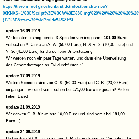
https://tiere-in-not-griechenland.de/infos/berichte-neu?
00KNXS=1%3C/Script%3E%3C/a%3E%3Cimg%20%20%20%20%20%2
(1)/%3E&start=30#sigProIda54f621f5f
update 16.09.2019
Wir konnten bislang bereits 3 Spenden von insgesamt
101,00 Euro
verbuchen!!! Danke an A. W. (50,00 Euro), N. & R. S. (10,00 Euro) und
V. G. (41,00 Euro) für die so liebe Unterstützung!
Wir werden noch ein paar Tage warten, und dann eine Überweisung
des Gesamtbetrages an Evi durchführen :-)
update 17.09.2019
Weitere Spenden sind von C. S. (50,00 Euro) und C. B. (20,00 Euro)
eingangen - wir sind somit schon bei
171,00 Euro
insgesamt! Vielen
lieben Dank!
update 21.09.2019
Wir danken C. B. für weitere 10,00 Euro und sind somit bei
181,00
Euro
:-)
update 24.09.2019
Und weitere 20,00 Euro sind von T. R. dazugekommen. Wir haben den