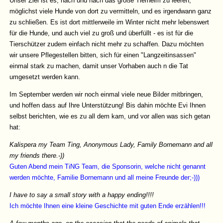
Unser Ziel ist es, nach und nach das große Tierheim zu leeren,
möglichst viele Hunde von dort zu vermitteln, und es irgendwann ganz
zu schließen. Es ist dort mittlerweile im Winter nicht mehr lebenswert
für die Hunde, und auch viel zu groß und überfüllt - es ist für die
Tierschützer zudem einfach nicht mehr zu schaffen. Dazu möchten
wir unsere Pflegestellen bitten, sich für einen "Langzeitinsassen"
einmal stark zu machen, damit unser Vorhaben auch n die Tat
umgesetzt werden kann.
Im September werden wir noch einmal viele neue Bilder mitbringen,
und hoffen dass auf Ihre Unterstützung! Bis dahin möchte Evi Ihnen
selbst berichten, wie es zu all dem kam, und vor allen was sich getan
hat:
Kalispera my Team Ting, Anonymous Lady, Family Bornemann and all
my friends there.-))
Guten Abend mein TiNG Team, die Sponsorin, welche nicht genannt
werden möchte, Familie Bornemann und all meine Freunde der;-)))
I have to say a small story with a happy ending!!!!
Ich möchte Ihnen eine kleine Geschichte mit guten Ende erzählen!!!