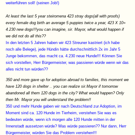
weiterführen soll! (seinen Job!)
At least the last 5 year steiromena 423 stray dogs(all with proofs)
every female dog birth an average 5 puppies twice a year, 423 Χ 10=
4.230 new dogs!!!you can imagine, sir. Mayor, what would happen if
we did not do all this??
In den letzten 5 Jahren haben wir 423 Streuner kastriert (ich habe
noch alle Belege), jede Hündin hätte durchschnittlich 2x im Jahr 5
Junge bekommen, das macht ca. 4.230 neue Hunde!!! Können Sie
sich vorstellen, Herr Bürgermeister, was passieren würde wenn wir das
alles nicht tun würden??
350 and more gave up for adoption abroad to families, this moment we
have 120 dogs in shelter .. you can realize sir.Mayor if tomorrow
abandoned all them 120 dogs in the city? What would happen? Only
then Mr. Mayor you will understand the problem!!
350 und mehr Hunde gaben wir nach Deutschland zur Adoption, im
Moment sind ca. 120 Hunde im Tierheim, verstehen Sie was es
bedeuten würde, wenn ich morgen alle 120 Hunde mitten in der
Innenstadt aussetzen würde? Was würde passieren?? Nur dann, Herr
Bürgermeister, würden Sie das Problem verstehen!!!