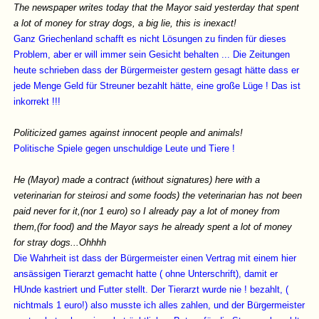
The newspaper writes today that the Mayor said yesterday that spent
a lot of money for stray dogs, a big lie, this is inexact!
Ganz Griechenland schafft es nicht Lösungen zu finden für dieses
Problem, aber er will immer sein Gesicht behalten ... Die Zeitungen
heute schrieben dass der Bürgermeister gestern gesagt hätte dass er
jede Menge Geld für Streuner bezahlt hätte, eine große Lüge ! Das ist
inkorrekt !!!
Politicized games against innocent people and animals!
Politische Spiele gegen unschuldige Leute und Tiere !
He (Mayor) made a contract (without signatures) here with a
veterinarian for steirosi and some foods) the veterinarian has not been
paid never for it,(nor 1 euro) so I already pay a lot of money from
them,(for food) and the Mayor says he already spent a lot of money
for stray dogs...Ohhhh
Die Wahrheit ist dass der Bürgermeister einen Vertrag mit einem hier
ansässigen Tierarzt gemacht hatte ( ohne Unterschrift), damit er
HUnde kastriert und Futter stellt. Der Tierarzt wurde nie ! bezahlt, (
nichtmals 1 euro!) also musste ich alles zahlen, und der Bürgermeister