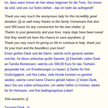
ist, dass wann immer wir hier etwas beginnen für die Tiere, Sie immer
da sind, und uns zur Seite stehen...das ist mehr als aufregend!!
Thank you very much the anonymous lady for this incredibly great
donation.-))) as well many thanks to the family Vornemann that also
sent 500 euros for any construction for the new shelter.-))
Thanks to your generosity and your love, many dogs have been saved
that they would not have the chance to save anywhere.-))
Thank you very much for giving us life to continue to help, thank you
for your trust and the boundless your love!!
Einen großen Dank and die Dame, welche nicht genannt werden
möchte, für diese unfassbar große Spende;-))) Ebenfalls vielen Dank
an Familie Bornemann, welche uns 500,00 Euro für das Tierheim
gespendet hat, um Erweiterungen zu bauen;-)) Danke für Ihre
Großzügigkeit, und Ihre Liebe, viele Hunde konnten so gerettet
werden, welche sonst keine Chance gehabt hätten:-)) Vielen Dank,
dass Sie uns Leben einhauchen, um weiter helfen zu können, danke
für Ihr Vertrauen, und Ihre bedingungslose Liebe!!
Xilia euxaristo.-))
Tausend Dank ;-))