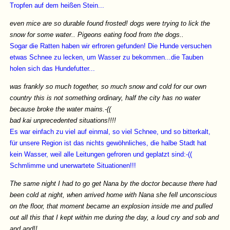
Tropfen auf dem heißen Stein...
even mice are so durable found frosted! dogs were trying to lick the
snow for some water.. Pigeons eating food from the dogs..
Sogar die Ratten haben wir erfroren gefunden! Die Hunde versuchen
etwas Schnee zu lecken, um Wasser zu bekommen...die Tauben
holen sich das Hundefutter...
was frankly so much together, so much snow and cold for our own
country this is not something ordinary, half the city has no water
because broke the water mains.-((
bad kai unprecedented situations!!!!
Es war einfach zu viel auf einmal, so viel Schnee, und so bitterkalt,
für unsere Region ist das nichts gewöhnliches, die halbe Stadt hat
kein Wasser, weil alle Leitungen gefroren und geplatzt sind:-((
Schmlimme und unerwartete Situationen!!!
The same night I had to go get Nana by the doctor because there had
been cold at night, when arrived home with Nana she fell unconscious
on the floor, that moment became an explosion inside me and pulled
out all this that I kept within me during the day, a loud cry and sob and
and and!!