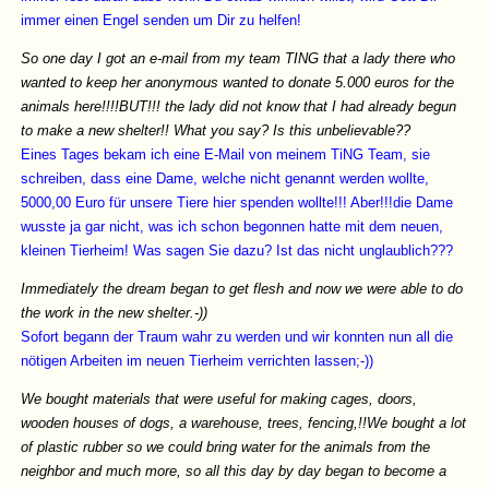
immer einen Engel senden um Dir zu helfen!
So one day I got an e-mail from my team TING that a lady there who
wanted to keep her anonymous wanted to donate 5.000 euros for the
animals here!!!!BUT!!! the lady did not know that I had already begun
to make a new shelter!! What you say? Is this unbelievable??
Eines Tages bekam ich eine E-Mail von meinem TiNG Team, sie
schreiben, dass eine Dame, welche nicht genannt werden wollte,
5000,00 Euro für unsere Tiere hier spenden wollte!!! Aber!!!die Dame
wusste ja gar nicht, was ich schon begonnen hatte mit dem neuen,
kleinen Tierheim! Was sagen Sie dazu? Ist das nicht unglaublich???
Immediately the dream began to get flesh and now we were able to do
the work in the new shelter.-))
Sofort begann der Traum wahr zu werden und wir konnten nun all die
nötigen Arbeiten im neuen Tierheim verrichten lassen;-))
We bought materials that were useful for making cages, doors,
wooden houses of dogs, a warehouse, trees, fencing,!!We bought a lot
of plastic rubber so we could bring water for the animals from the
neighbor and much more, so all this day by day began to become a