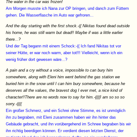
The water in the car was frozen!
Am Morgen musste ich Nana zur OP bringen, und danch zum Füttern
gehen. Die Wasserflasche im Auto war gefroren...
And the day starting with the first shock.-(( Nikitas found dead outside
his home, he was still warm but dead!! Maybe if was a little earlier
there...?
Und der Tag begann mit einem Schock:-(( Ich fand Nikitas tot vor
seiner Hütte, er war noch warm, aber tot!!! Vielleicht, wenn ich ein
wenig früher dort gewesen wäre...?
A pain and a cry without a voice, impossible to can bury him
somewhere, along with Eleni him went behind the gas station we
buried him in the snow until I can him bury somewhere, because he
deserves all the values, the bravest dog I ever met, a nice kind of
character!!There are no words now to say for him.-((((I am so so so
sorry.-((((
Ein großer Schmerz, und ein Schrei ohne Stimme, es ist unmöglich
ihn zu begraben, mit Eleni zusammen haben wir ihn hinter das
Gebäude gebracht, und ihn vorübergehend im Schnee begraben bis wir
ihn richtig beerdigen können. Er verdient diesen letzten Dienst, der