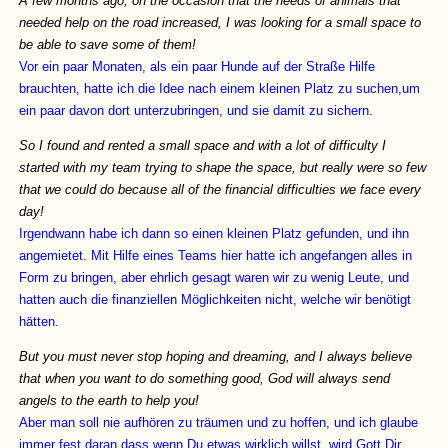
A few months ago, on the occasion that the needs of animals that
needed help on the road increased, I was looking for a small space to
be able to save some of them!
Vor ein paar Monaten, als ein paar Hunde auf der Straße Hilfe
brauchten, hatte ich die Idee nach einem kleinen Platz zu suchen,um
ein paar davon dort unterzubringen, und sie damit zu sichern.
So I found and rented a small space and with a lot of difficulty I
started with my team trying to shape the space, but really were so few
that we could do because all of the financial difficulties we face every
day!
Irgendwann habe ich dann so einen kleinen Platz gefunden, und ihn
angemietet. Mit Hilfe eines Teams hier hatte ich angefangen alles in
Form zu bringen, aber ehrlich gesagt waren wir zu wenig Leute, und
hatten auch die finanziellen Möglichkeiten nicht, welche wir benötigt
hätten.
But you must never stop hoping and dreaming, and I always believe
that when you want to do something good, God will always send
angels to the earth to help you!
Aber man soll nie aufhören zu träumen und zu hoffen, und ich glaube
immer fest daran dass wenn Du etwas wirklich willst, wird Gott Dir