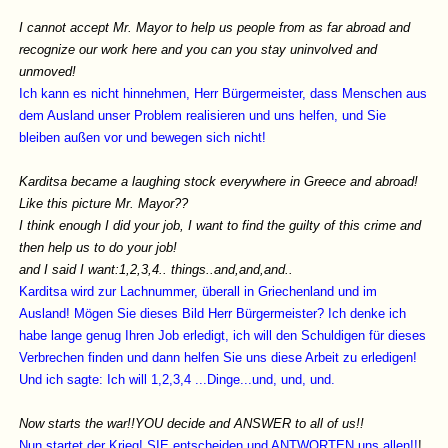
I cannot accept Mr. Mayor to help us people from as far abroad and
recognize our work here and you can you stay uninvolved and
unmoved!
Ich kann es nicht hinnehmen, Herr Bürgermeister, dass Menschen aus
dem Ausland unser Problem realisieren und uns helfen, und Sie
bleiben außen vor und bewegen sich nicht!
Karditsa became a laughing stock everywhere in Greece and abroad!
Like this picture Mr. Mayor??
I think enough I did your job, I want to find the guilty of this crime and
then help us to do your job!
and I said I want:1,2,3,4.. things..and,and,and..
Karditsa wird zur Lachnummer, überall in Griechenland und im
Ausland! Mögen Sie dieses Bild Herr Bürgermeister? Ich denke ich
habe lange genug Ihren Job erledigt, ich will den Schuldigen für dieses
Verbrechen finden und dann helfen Sie uns diese Arbeit zu erledigen!
Und ich sagte: Ich will 1,2,3,4 ...Dinge...und, und, und.
Now starts the war!!YOU decide and ANSWER to all of us!!
Nun startet der Krieg! SIE entscheiden und ANTWORTEN uns allen!!
!